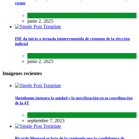
ciento
Lo último
,
Nacional
,
Noticias
junio 2, 2025
INE da inicio a jornada ininterrumpida de cómputo de la elección
judicial
Lo último
,
Nacional
,
Noticias
junio 2, 2025
Imágenes recientes
Sheinbaum instaura la unidad y la movilización en su coordinación
de la 4T
Lo último
,
Nacional
septiembre 7, 2023
Ricardo Monreal se baja de la contienda por la candidatura de