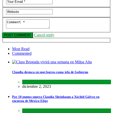
Cancel reply
Most Read
Commented
Claudia destaca en spot logros como jefa de Gobierno
Estados
,
Lo último
,
Nacional
diciembre 2, 2023
Por 10 puntos supera Claudia Sheinbaum a Xóchitl Gálvez en
encuesta de México Elige
Encuestas
,
Lo último
,
Nacional