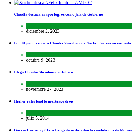
Claudia destaca en spot logros como jefa de Gobierno
Estados
,
Lo último
,
Nacional
diciembre 2, 2023
Por 10 puntos supera Claudia Sheinbaum a Xóchitl Gálvez en encuesta
Encuestas
,
Lo último
,
Nacional
octubre 9, 2023
Llega Claudia Sheinbaum a Jalisco
Estados
,
Lo último
,
Nacional
noviembre 27, 2023
Higher rates lead to mortgage drop
SCIENCE
,
SPORTS
julio 5, 2014
García Harfuch y Clara Brugada se disputan la candidatura de Moren