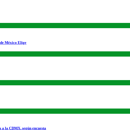
 de México Elige
a a la CDMX, según encuesta