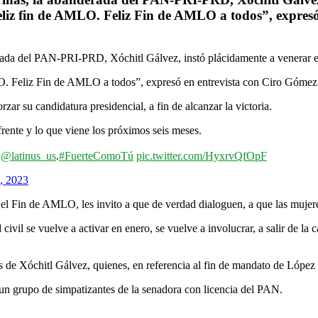
liz fin de AMLO. Feliz Fin de AMLO a todos”, expres
derada del PAN-PRI-PRD, Xóchitl Gálvez, instó plácidamente a venerar
O. Feliz Fin de AMLO a todos”, expresó en entrevista con Ciro Góme
ar su candidatura presidencial, a fin de alcanzar la victoria.
frente y lo que viene los próximos seis meses.
n
@latinus_us
.
#FuerteComoTú
pic.twitter.com/HyxrvQfOpF
, 2023
el Fin de AMLO, les invito a que de verdad dialoguen, a que las mujer
il se vuelve a activar en enero, se vuelve a involucrar, a salir de la c
es de Xóchitl Gálvez, quienes, en referencia al fin de mandato de López 
un grupo de simpatizantes de la senadora con licencia del PAN.