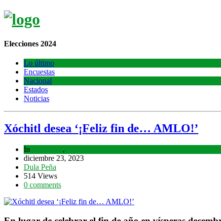
Elecciones 2024
Lo último
Encuestas
Nacional
Estados
Noticias
Xóchitl desea ‘¡Feliz fin de… AMLO!’
In
Lo último
,
Nacional
diciembre 23, 2023
Dula Peña
514 Views
0 comments
En lugar de celebrar el fin de año en vísperas dece