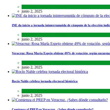
Lo último
,
Nacional
,
Noticias
junio 2, 2025
INE da inicio a jornada ininterrumpida de cómputo de la elección judic
Lo último
,
Nacional
,
Noticias
junio 2, 2025
Veracruz: Rosa María Espejo obtiene 49% de votación, según encuesta
Estados
,
Lo último
,
Noticias
junio 2, 2025
Rocío Nahle celebra jornada electoral histórica
Estados
,
Lo último
,
Noticias
junio 2, 2025
Comienza el PREP en Veracruz. ¿Sabes dónde consultarlo?