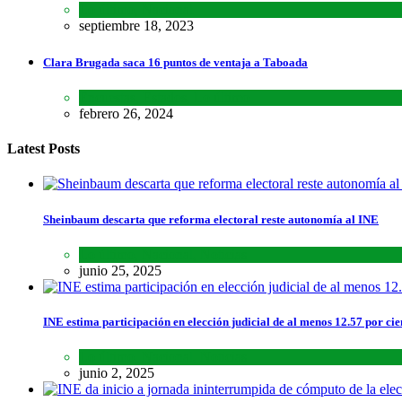
Lo último
,
Nacional
septiembre 18, 2023
Clara Brugada saca 16 puntos de ventaja a Taboada
Encuestas
,
Estados
,
Lo último
febrero 26, 2024
Latest Posts
Sheinbaum descarta que reforma electoral reste autonomía al INE
Lo último
,
Nacional
,
Noticias
junio 25, 2025
INE estima participación en elección judicial de al menos 12.57 por cie
Lo último
,
Nacional
,
Noticias
junio 2, 2025