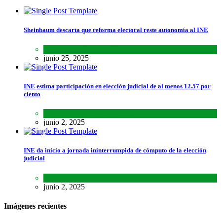
Sheinbaum descarta que reforma electoral reste autonomía al INE
Lo último
,
Nacional
,
Noticias
junio 25, 2025
INE estima participación en elección judicial de al menos 12.57 por
ciento
Lo último
,
Nacional
,
Noticias
junio 2, 2025
INE da inicio a jornada ininterrumpida de cómputo de la elección
judicial
Lo último
,
Nacional
,
Noticias
junio 2, 2025
Imágenes recientes