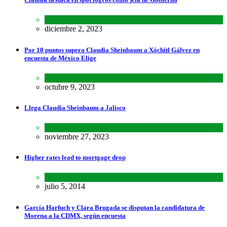
Estados
,
Lo último
,
Nacional
diciembre 2, 2023
Por 10 puntos supera Claudia Sheinbaum a Xóchitl Gálvez en
encuesta de México Elige
Encuestas
,
Lo último
,
Nacional
octubre 9, 2023
Llega Claudia Sheinbaum a Jalisco
Estados
,
Lo último
,
Nacional
noviembre 27, 2023
Higher rates lead to mortgage drop
SCIENCE
,
SPORTS
julio 5, 2014
García Harfuch y Clara Brugada se disputan la candidatura de
Morena a la CDMX, según encuesta