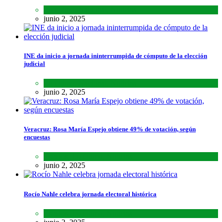
Lo último
,
Nacional
,
Noticias
junio 2, 2025
INE da inicio a jornada ininterrumpida de cómputo de la elección
judicial
Lo último
,
Nacional
,
Noticias
junio 2, 2025
Veracruz: Rosa María Espejo obtiene 49% de votación, según
encuestas
Estados
,
Lo último
,
Noticias
junio 2, 2025
Rocío Nahle celebra jornada electoral histórica
Estados
,
Lo último
,
Noticias