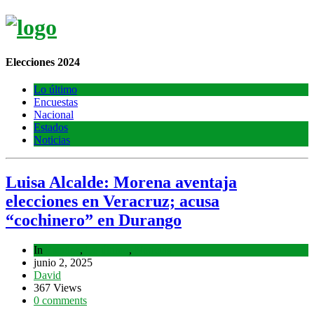
Elecciones 2024
Lo último
Encuestas
Nacional
Estados
Noticias
Luisa Alcalde: Morena aventaja
elecciones en Veracruz; acusa
“cochinero” en Durango
In
Estados
,
Lo último
,
Noticias
junio 2, 2025
David
367 Views
0 comments