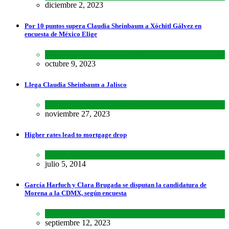
diciembre 2, 2023
Por 10 puntos supera Claudia Sheinbaum a Xóchitl Gálvez en
encuesta de México Elige
Encuestas
,
Lo último
,
Nacional
octubre 9, 2023
Llega Claudia Sheinbaum a Jalisco
Estados
,
Lo último
,
Nacional
noviembre 27, 2023
Higher rates lead to mortgage drop
SCIENCE
,
SPORTS
julio 5, 2014
García Harfuch y Clara Brugada se disputan la candidatura de
Morena a la CDMX, según encuesta
Encuestas
,
Estados
septiembre 12, 2023