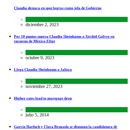
Claudia destaca en spot logros como jefa de Gobierno
Estados
,
Lo último
,
Nacional
diciembre 2, 2023
Por 10 puntos supera Claudia Sheinbaum a Xóchitl Gálvez en
encuesta de México Elige
Encuestas
,
Lo último
,
Nacional
octubre 9, 2023
Llega Claudia Sheinbaum a Jalisco
Estados
,
Lo último
,
Nacional
noviembre 27, 2023
Higher rates lead to mortgage drop
SCIENCE
,
SPORTS
julio 5, 2014
García Harfuch y Clara Brugada se disputan la candidatura de