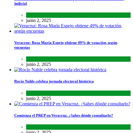
judicial
Lo último
,
Nacional
,
Noticias
junio 2, 2025
Veracruz: Rosa María Espejo obtiene 49% de votación, según
encuestas
Estados
,
Lo último
,
Noticias
junio 2, 2025
Rocío Nahle celebra jornada electoral histórica
Estados
,
Lo último
,
Noticias
junio 2, 2025
Comienza el PREP en Veracruz. ¿Sabes dónde consultarlo?
Estados
,
Lo último
,
Noticias
junio 2, 2025