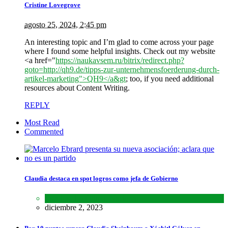
Cristine Lovegrove
agosto 25, 2024, 2:45 pm
An interesting topic and I’m glad to come across your page
where I found some helpful insights. Check out my website
<a href="
https://naukavsem.ru/bitrix/redirect.php?
goto=http://qh9.de/tipps-zur-unternehmensfoerderung-durch-
artikel-marketing">QH9</a&gt
; too, if you need additional
resources about Content Writing.
REPLY
Most Read
Commented
Claudia destaca en spot logros como jefa de Gobierno
Estados
,
Lo último
,
Nacional
diciembre 2, 2023