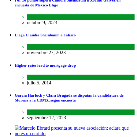
Por 10 puntos supera Claudia Sheinbaum a Xóchitl Gálvez en
encuesta de México Elige
Encuestas
,
Lo último
,
Nacional
octubre 9, 2023
Llega Claudia Sheinbaum a Jalisco
Estados
,
Lo último
,
Nacional
noviembre 27, 2023
Higher rates lead to mortgage drop
SCIENCE
,
SPORTS
julio 5, 2014
García Harfuch y Clara Brugada se disputan la candidatura de
Morena a la CDMX, según encuesta
Encuestas
,
Estados
septiembre 12, 2023