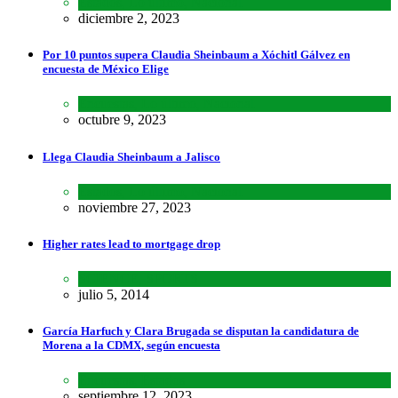
Estados
,
Lo último
,
Nacional
diciembre 2, 2023
Por 10 puntos supera Claudia Sheinbaum a Xóchitl Gálvez en
encuesta de México Elige
Encuestas
,
Lo último
,
Nacional
octubre 9, 2023
Llega Claudia Sheinbaum a Jalisco
Estados
,
Lo último
,
Nacional
noviembre 27, 2023
Higher rates lead to mortgage drop
SCIENCE
,
SPORTS
julio 5, 2014
García Harfuch y Clara Brugada se disputan la candidatura de
Morena a la CDMX, según encuesta
Encuestas
,
Estados
septiembre 12, 2023