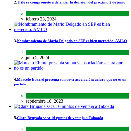
2.
Trife se compromete a defender la decisión del próximo 2 de junio
Lo último
,
Nacional
febrero 23, 2024
3.
Nombramiento de Mario Delgado en SEP es bien merecido: AMLO
Lo último
,
Nacional
,
Noticias
julio 5, 2024
4.
Marcelo Ebrard presenta su nueva asociación; aclara que no es un
partido
Lo último
,
Nacional
septiembre 18, 2023
5.
Clara Brugada saca 16 puntos de ventaja a Taboada
Encuestas
,
Estados
,
Lo último