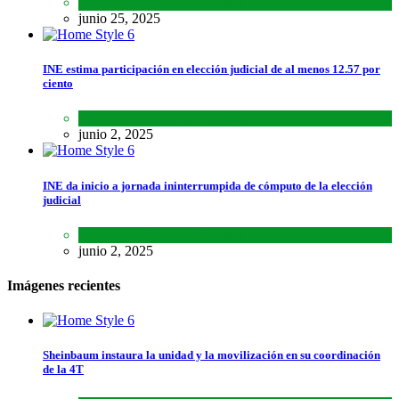
Lo último
,
Nacional
,
Noticias
junio 25, 2025
INE estima participación en elección judicial de al menos 12.57 por
ciento
Lo último
,
Nacional
,
Noticias
junio 2, 2025
INE da inicio a jornada ininterrumpida de cómputo de la elección
judicial
Lo último
,
Nacional
,
Noticias
junio 2, 2025
Imágenes recientes
Sheinbaum instaura la unidad y la movilización en su coordinación
de la 4T