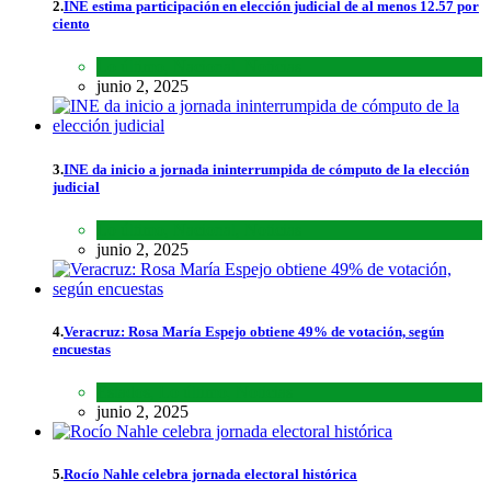
2.
INE estima participación en elección judicial de al menos 12.57 por
ciento
Lo último
,
Nacional
,
Noticias
junio 2, 2025
3.
INE da inicio a jornada ininterrumpida de cómputo de la elección
judicial
Lo último
,
Nacional
,
Noticias
junio 2, 2025
4.
Veracruz: Rosa María Espejo obtiene 49% de votación, según
encuestas
Estados
,
Lo último
,
Noticias
junio 2, 2025
5.
Rocío Nahle celebra jornada electoral histórica