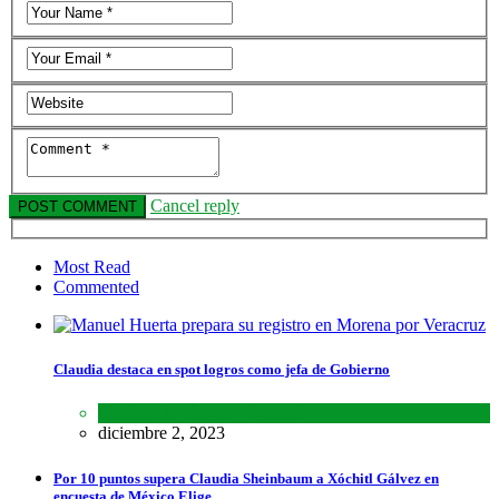
Cancel reply
Most Read
Commented
Claudia destaca en spot logros como jefa de Gobierno
Estados
,
Lo último
,
Nacional
diciembre 2, 2023
Por 10 puntos supera Claudia Sheinbaum a Xóchitl Gálvez en
encuesta de México Elige