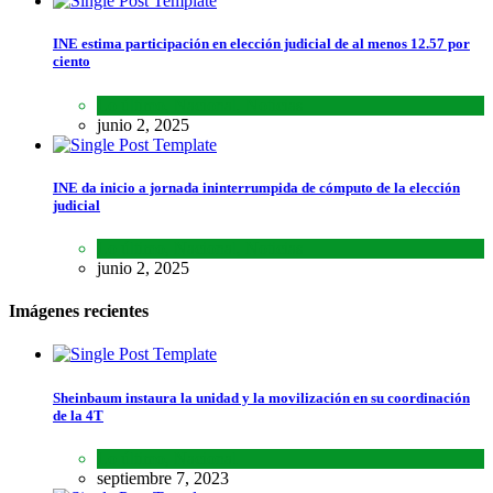
INE estima participación en elección judicial de al menos 12.57 por
ciento
Lo último
,
Nacional
,
Noticias
junio 2, 2025
INE da inicio a jornada ininterrumpida de cómputo de la elección
judicial
Lo último
,
Nacional
,
Noticias
junio 2, 2025
Imágenes recientes
Sheinbaum instaura la unidad y la movilización en su coordinación
de la 4T
Lo último
,
Nacional
septiembre 7, 2023