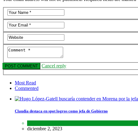
Cancel reply
Most Read
Commented
Claudia destaca en spot logros como jefa de Gobierno
Estados
,
Lo último
,
Nacional
diciembre 2, 2023