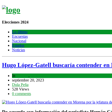
Elecciones 2024
Lo último
Encuestas
Nacional
Estados
Noticias
Hugo López-Gatell buscaría contender en
In
Estados
,
Lo último
septiembre 20, 2023
Dula Peña
528 Views
0 comments
De acuerdo con información del periodista Hernán Góm