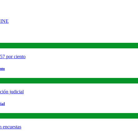
nto
ial