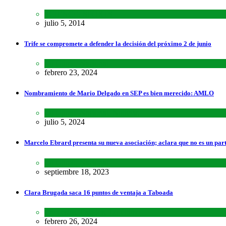
SCIENCE
,
SPORTS
julio 5, 2014
Trife se compromete a defender la decisión del próximo 2 de junio
Lo último
,
Nacional
febrero 23, 2024
Nombramiento de Mario Delgado en SEP es bien merecido: AMLO
Lo último
,
Nacional
,
Noticias
julio 5, 2024
Marcelo Ebrard presenta su nueva asociación; aclara que no es un par
Lo último
,
Nacional
septiembre 18, 2023
Clara Brugada saca 16 puntos de ventaja a Taboada
Encuestas
,
Estados
,
Lo último
febrero 26, 2024