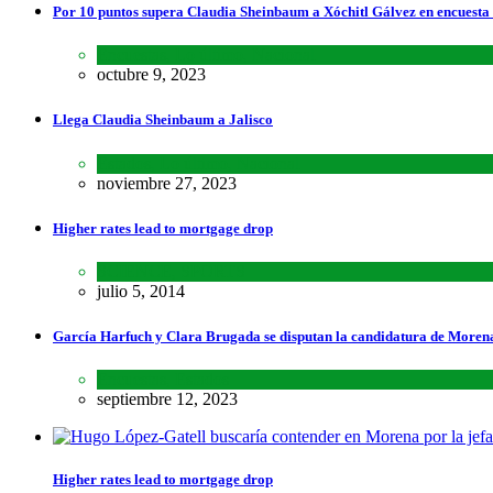
Por 10 puntos supera Claudia Sheinbaum a Xóchitl Gálvez en encuesta
Encuestas
,
Lo último
,
Nacional
octubre 9, 2023
Llega Claudia Sheinbaum a Jalisco
Estados
,
Lo último
,
Nacional
noviembre 27, 2023
Higher rates lead to mortgage drop
SCIENCE
,
SPORTS
julio 5, 2014
García Harfuch y Clara Brugada se disputan la candidatura de Moren
Encuestas
,
Estados
septiembre 12, 2023
Higher rates lead to mortgage drop