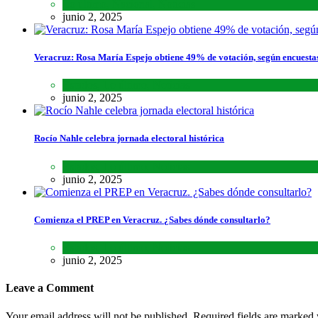
Lo último
,
Nacional
,
Noticias
junio 2, 2025
Veracruz: Rosa María Espejo obtiene 49% de votación, según encuesta
Estados
,
Lo último
,
Noticias
junio 2, 2025
Rocío Nahle celebra jornada electoral histórica
Estados
,
Lo último
,
Noticias
junio 2, 2025
Comienza el PREP en Veracruz. ¿Sabes dónde consultarlo?
Estados
,
Lo último
,
Noticias
junio 2, 2025
Leave a Comment
Your email address will not be published. Required fields are marked 