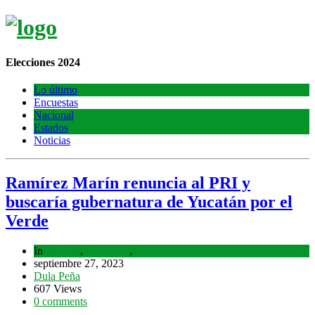
Elecciones 2024
Lo último
Encuestas
Nacional
Estados
Noticias
Ramírez Marín renuncia al PRI y
buscaría gubernatura de Yucatán por el
Verde
In
Estados
,
Lo último
,
Nacional
septiembre 27, 2023
Dula Peña
607 Views
0 comments