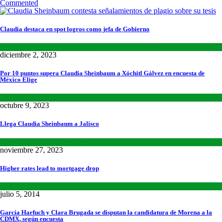
Commented
Claudia destaca en spot logros como jefa de Gobierno
Estados
,
Lo último
,
Nacional
diciembre 2, 2023
Por 10 puntos supera Claudia Sheinbaum a Xóchitl Gálvez en encuesta de
México Elige
Encuestas
,
Lo último
,
Nacional
octubre 9, 2023
Llega Claudia Sheinbaum a Jalisco
Estados
,
Lo último
,
Nacional
noviembre 27, 2023
Higher rates lead to mortgage drop
SCIENCE
,
SPORTS
julio 5, 2014
García Harfuch y Clara Brugada se disputan la candidatura de Morena a la
CDMX, según encuesta