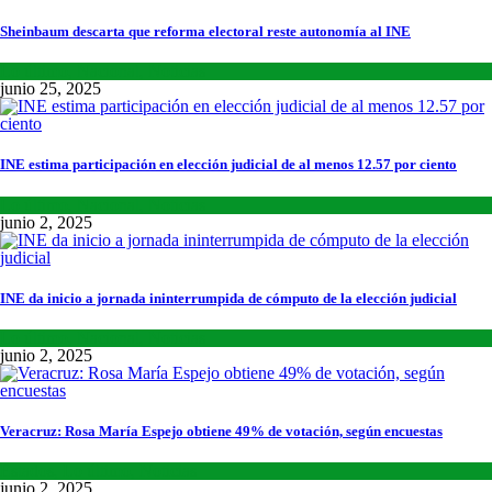
Sheinbaum descarta que reforma electoral reste autonomía al INE
Lo último
,
Nacional
,
Noticias
junio 25, 2025
INE estima participación en elección judicial de al menos 12.57 por ciento
Lo último
,
Nacional
,
Noticias
junio 2, 2025
INE da inicio a jornada ininterrumpida de cómputo de la elección judicial
Lo último
,
Nacional
,
Noticias
junio 2, 2025
Veracruz: Rosa María Espejo obtiene 49% de votación, según encuestas
Estados
,
Lo último
,
Noticias
junio 2, 2025