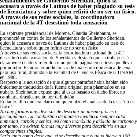
señalamientos de Guillermo Sheridan, quien la
acusara a través de Latinus de haber plagiado su tesis
de licenciatura y sobre quien refirió de no ser un físico.
A través de sus redes sociales, la coordinadora
nacional de la 4T desestimó toda acusación
La aspirante presidencial de Morena, Claudia Sheinbaum, se
pronunció en contra de los señalamientos de Guillermo Sheridan,
quien la acusara a través de Latinus de haber plagiado su tesis de
licenciatura y sobre quien refirió de no ser un físico.
A través de sus redes sociales, la coordinadora nacional de la 4T
desestimó toda acusación de Sheridan y destacó que su trabajo está
claramente citado y referido como pie de página en su tesis que lleva
por nombre Estudio termodinámico de una estufa doméstica de leña
para uso rural, dimitida a la Facultad de Ciencias Física de la UNAM
en 1988.
Respecto a la acusación de que algunos párrafos había habían sido
únicamente traducidos de la fuente original para plasmarlos en su
trabajo, Sheinbaum expuso que al estar basado en dicho libro, no
cambiaría drásticamente por definición.
En tanto, dijo que era claro que quien hizo el análisis de la tesis ‘no es
físico’.
No hay formas muy diversas de describir un mismo proceso
fisicoquímico. La combustión de madera involucra siempre calor,
humedad, carbón y ceniza, así como monóxido y dióxido de carbono y
por tanto, no existen formas muy diversas para describirlo en sus
componentes simples.
Sería tanto como decir que, si se describe que el agua hierve a 100