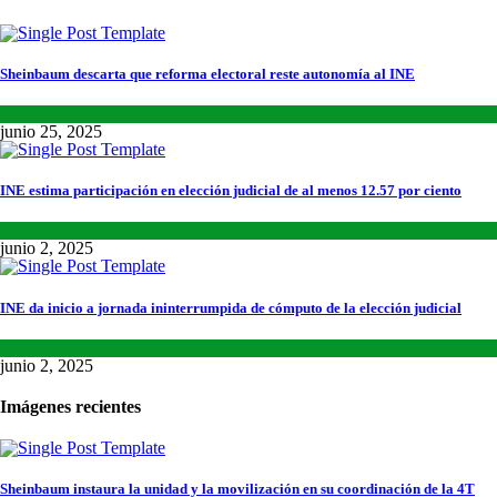
Sheinbaum descarta que reforma electoral reste autonomía al INE
Lo último
,
Nacional
,
Noticias
junio 25, 2025
INE estima participación en elección judicial de al menos 12.57 por ciento
Lo último
,
Nacional
,
Noticias
junio 2, 2025
INE da inicio a jornada ininterrumpida de cómputo de la elección judicial
Lo último
,
Nacional
,
Noticias
junio 2, 2025
Imágenes recientes
Sheinbaum instaura la unidad y la movilización en su coordinación de la 4T