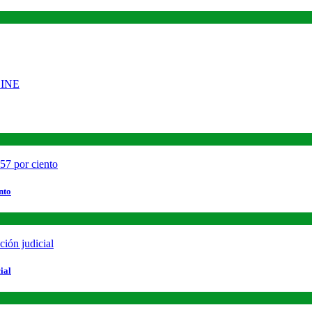
nto
ial