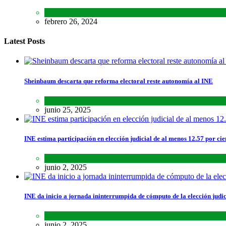
Encuestas
,
Estados
,
Lo último
febrero 26, 2024
Latest Posts
Sheinbaum descarta que reforma electoral reste autonomía al INE
Lo último
,
Nacional
,
Noticias
junio 25, 2025
INE estima participación en elección judicial de al menos 12.57 por cie
Lo último
,
Nacional
,
Noticias
junio 2, 2025
INE da inicio a jornada ininterrumpida de cómputo de la elección judic
Lo último
,
Nacional
,
Noticias
junio 2, 2025