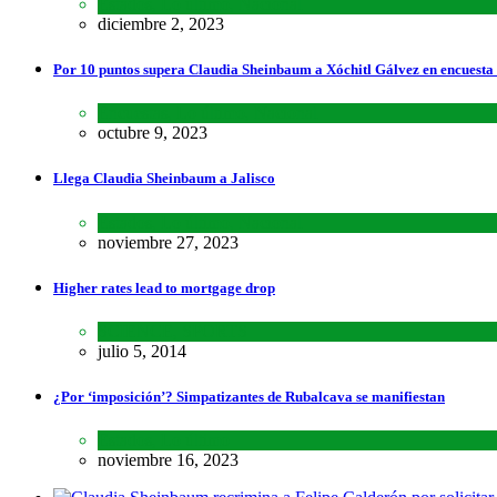
Estados
,
Lo último
,
Nacional
diciembre 2, 2023
Por 10 puntos supera Claudia Sheinbaum a Xóchitl Gálvez en encuesta
Encuestas
,
Lo último
,
Nacional
octubre 9, 2023
Llega Claudia Sheinbaum a Jalisco
Estados
,
Lo último
,
Nacional
noviembre 27, 2023
Higher rates lead to mortgage drop
SCIENCE
,
SPORTS
julio 5, 2014
¿Por ‘imposición’? Simpatizantes de Rubalcava se manifiestan
Estados
,
Lo último
noviembre 16, 2023