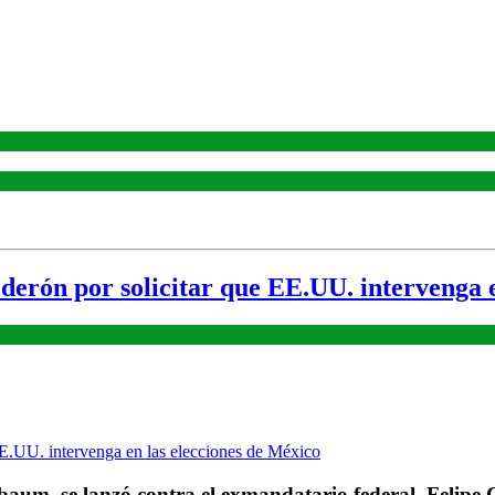
erón por solicitar que EE.UU. intervenga e
aum, se lanzó contra el exmandatario federal, Felipe C