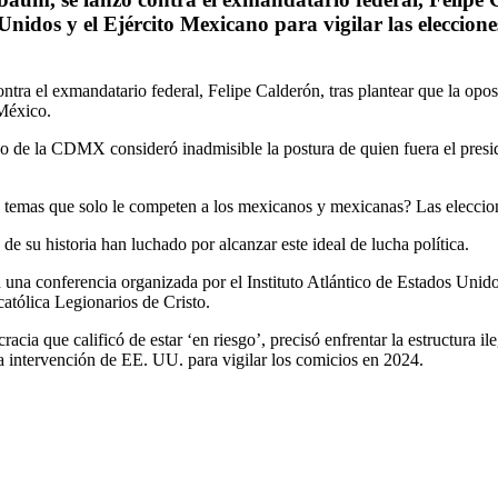
 Unidos y el Ejército Mexicano para vigilar las eleccion
tra el exmandatario federal, Felipe Calderón, tras plantear que la oposi
 México.
rno de la CDMX consideró inadmisible la postura de quien fuera el pre
n temas que solo le competen a los mexicanos y mexicanas? Las eleccio
 de su historia han luchado por alcanzar este ideal de lucha política.
en una conferencia organizada por el Instituto Atlántico de Estados Uni
católica Legionarios de Cristo.
cia que calificó de estar ‘en riesgo’, precisó enfrentar la estructura il
la intervención de EE. UU. para vigilar los comicios en 2024.