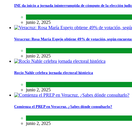
INE da inicio a jornada ininterrumpida de cómputo de la elección judic
Lo último
,
Nacional
,
Noticias
junio 2, 2025
Veracruz: Rosa María Espejo obtiene 49% de votación, según encuesta
Estados
,
Lo último
,
Noticias
junio 2, 2025
Rocío Nahle celebra jornada electoral histórica
Estados
,
Lo último
,
Noticias
junio 2, 2025
Comienza el PREP en Veracruz. ¿Sabes dónde consultarlo?
Estados
,
Lo último
,
Noticias
junio 2, 2025