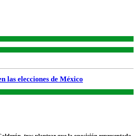
n las elecciones de México
alderón, tras plantear que la oposición representada