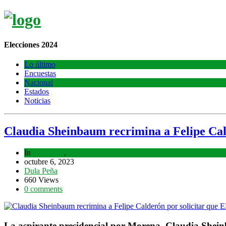
Elecciones 2024
Lo último
Encuestas
Nacional
Estados
Noticias
Claudia Sheinbaum recrimina a Felipe Cald
In
Lo último
,
Nacional
octubre 6, 2023
Dula Peña
660 Views
0 comments
La aspirante presidencial por Morena, Claudia Sheinb