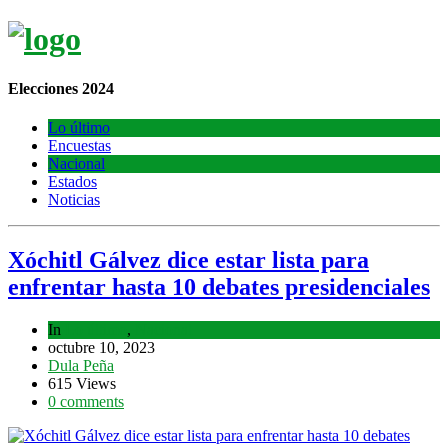
Elecciones 2024
Lo último
Encuestas
Nacional
Estados
Noticias
Xóchitl Gálvez dice estar lista para
enfrentar hasta 10 debates presidenciales
In
Lo último
,
Nacional
octubre 10, 2023
Dula Peña
615 Views
0 comments