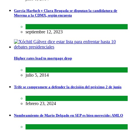
García Harfuch y Clara Brugada se disputan la candidatura de
Morena a la CDMX, según encuesta
Encuestas
,
Estados
septiembre 12, 2023
Higher rates lead to mortgage drop
SCIENCE
,
SPORTS
julio 5, 2014
Trife se compromete a defender la decisión del próximo 2 de junio
Lo último
,
Nacional
febrero 23, 2024
Nombramiento de Mario Delgado en SEP es bien merecido: AMLO
Lo último
,
Nacional
,
Noticias