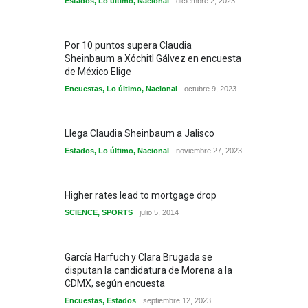
Estados
,
Lo último
,
Nacional
diciembre 2, 2023
Por 10 puntos supera Claudia
Sheinbaum a Xóchitl Gálvez en encuesta
de México Elige
Encuestas
,
Lo último
,
Nacional
octubre 9, 2023
Llega Claudia Sheinbaum a Jalisco
Estados
,
Lo último
,
Nacional
noviembre 27, 2023
Higher rates lead to mortgage drop
SCIENCE
,
SPORTS
julio 5, 2014
García Harfuch y Clara Brugada se
disputan la candidatura de Morena a la
CDMX, según encuesta
Encuestas
,
Estados
septiembre 12, 2023