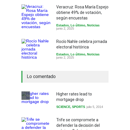
Veracruz: Rosa María Espejo
obtiene 49% de votación,
según encuestas
Estados
,
Lo último
,
Noticias
junio 2, 2025
Rocío Nahle celebra jornada
electoral histórica
Estados
,
Lo último
,
Noticias
junio 2, 2025
Lo comentado
Higher rates lead to
mortgage drop
SCIENCE
,
SPORTS
julio 5, 2014
Trife se compromete a
defender la decisión del