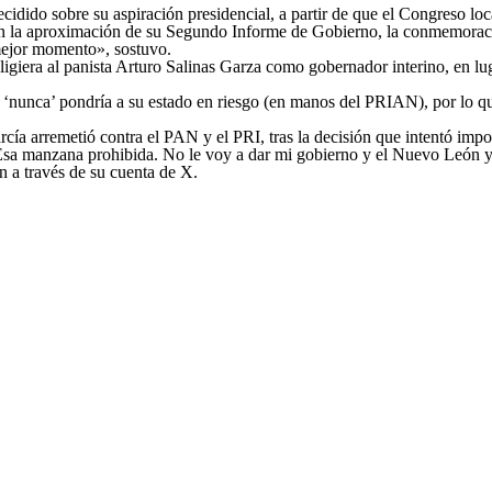
ido sobre su aspiración presidencial, a partir de que el Congreso loca
n la aproximación de su Segundo Informe de Gobierno, la conmemoración
ejor momento», sostuvo.
igiera al panista Arturo Salinas Garza como gobernador interino, en lug
l ‘nunca’ pondría a su estado en riesgo (en manos del PRIAN), por lo qu
rcía arremetió contra el PAN y el PRI, tras la decisión que intentó imp
a manzana prohibida. No le voy a dar mi gobierno y el Nuevo León y
n a través de su cuenta de X.