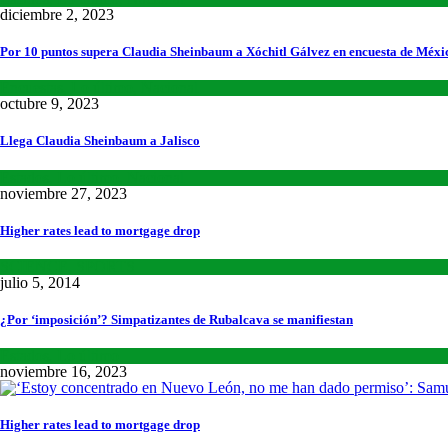
diciembre 2, 2023
Por 10 puntos supera Claudia Sheinbaum a Xóchitl Gálvez en encuesta de Méxi
Encuestas
,
Lo último
,
Nacional
octubre 9, 2023
Llega Claudia Sheinbaum a Jalisco
Estados
,
Lo último
,
Nacional
noviembre 27, 2023
Higher rates lead to mortgage drop
SCIENCE
,
SPORTS
julio 5, 2014
¿Por ‘imposición’? Simpatizantes de Rubalcava se manifiestan
Estados
,
Lo último
noviembre 16, 2023
Higher rates lead to mortgage drop