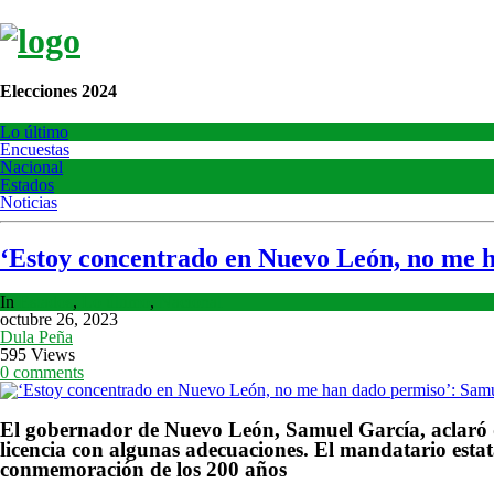
Elecciones 2024
Lo último
Encuestas
Nacional
Estados
Noticias
‘Estoy concentrado en Nuevo León, no me h
In
Estados
,
Lo último
,
Nacional
octubre 26, 2023
Dula Peña
595 Views
0 comments
El gobernador de Nuevo León, Samuel García, aclaró qu
licencia con algunas adecuaciones. El mandatario est
conmemoración de los 200 años