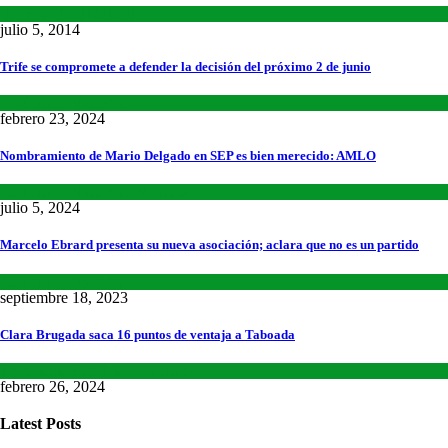
SCIENCE
,
SPORTS
julio 5, 2014
Trife se compromete a defender la decisión del próximo 2 de junio
Lo último
,
Nacional
febrero 23, 2024
Nombramiento de Mario Delgado en SEP es bien merecido: AMLO
Lo último
,
Nacional
,
Noticias
julio 5, 2024
Marcelo Ebrard presenta su nueva asociación; aclara que no es un partido
Lo último
,
Nacional
septiembre 18, 2023
Clara Brugada saca 16 puntos de ventaja a Taboada
Encuestas
,
Estados
,
Lo último
febrero 26, 2024
Latest Posts