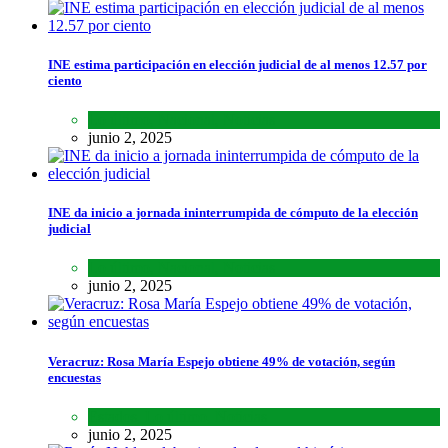
INE estima participación en elección judicial de al menos 12.57 por
ciento
Lo último
,
Nacional
,
Noticias
junio 2, 2025
INE da inicio a jornada ininterrumpida de cómputo de la elección
judicial
Lo último
,
Nacional
,
Noticias
junio 2, 2025
Veracruz: Rosa María Espejo obtiene 49% de votación, según
encuestas
Estados
,
Lo último
,
Noticias
junio 2, 2025