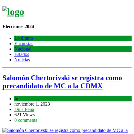
Elecciones 2024
Lo último
Encuestas
Nacional
Estados
Noticias
Salomón Chertorivski se registra como
precandidato de MC a la CDMX
In
Lo último
,
Nacional
noviembre 1, 2023
Dula Peña
621 Views
0 comments