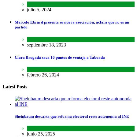
Lo último
,
Nacional
,
Noticias
julio 5, 2024
Marcelo Ebrard presenta su nueva asociación; aclara que no es un
partido
Lo último
,
Nacional
septiembre 18, 2023
Clara Brugada saca 16 puntos de ventaja a Taboada
Encuestas
,
Estados
,
Lo último
febrero 26, 2024
Latest Posts
Sheinbaum descarta que reforma electoral reste autonomía al INE
Lo último
,
Nacional
,
Noticias
junio 25, 2025