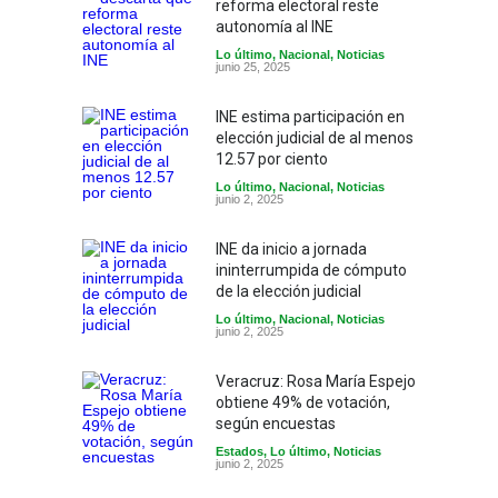
reforma electoral reste
autonomía al INE
Lo último
,
Nacional
,
Noticias
junio 25, 2025
INE estima participación en
elección judicial de al menos
12.57 por ciento
Lo último
,
Nacional
,
Noticias
junio 2, 2025
INE da inicio a jornada
ininterrumpida de cómputo
de la elección judicial
Lo último
,
Nacional
,
Noticias
junio 2, 2025
Veracruz: Rosa María Espejo
obtiene 49% de votación,
según encuestas
Estados
,
Lo último
,
Noticias
junio 2, 2025