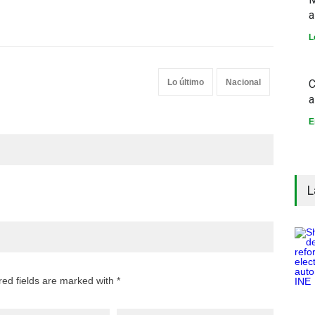
a
L
Lo último
Nacional
C
a
E
L
red fields are marked with *