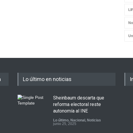
LI
No
Un
m
Lo último en noticias
I
Sheinbaum descarta que
reforma electoral reste
autonomía al INE
Lo último
,
Nacional
,
Noticias
junio 25, 2025