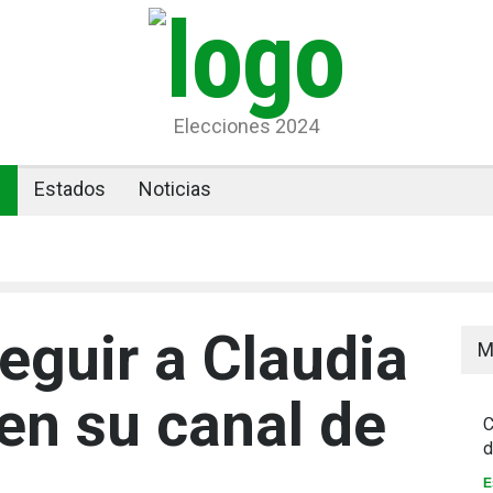
Elecciones 2024
l
Estados
Noticias
eguir a Claudia
M
n su canal de
C
d
E