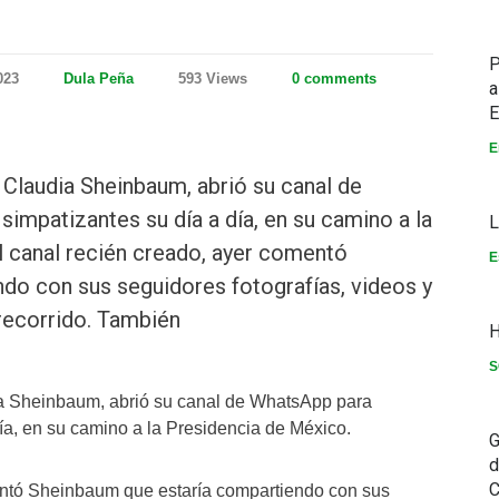
P
023
Dula Peña
593 Views
0 comments
a
E
E
 Claudia Sheinbaum, abrió su canal de
impatizantes su día a día, en su camino a la
L
l canal recién creado, ayer comentó
E
do con sus seguidores fotografías, videos y
 recorrido. También
H
S
ia Sheinbaum, abrió su canal de WhatsApp para
ía, en su camino a la Presidencia de México.
G
d
C
entó Sheinbaum que estaría compartiendo con sus