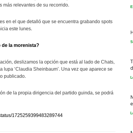
as más relevantes de su recorrido.
E
es en el que detalló que se encuentra grabando spots
cia este lunes.
H
S
 de la morenista?
T
icación, deslizamos la opción que está al lado de Chats,
d
la lupa ‘Claudia Sheinbaum’. Una vez que aparece se
do publicado.
L
ón de la propia dirigencia del partido guinda, se podrá
N
.
e
L
x/status/1725259399483289744
M