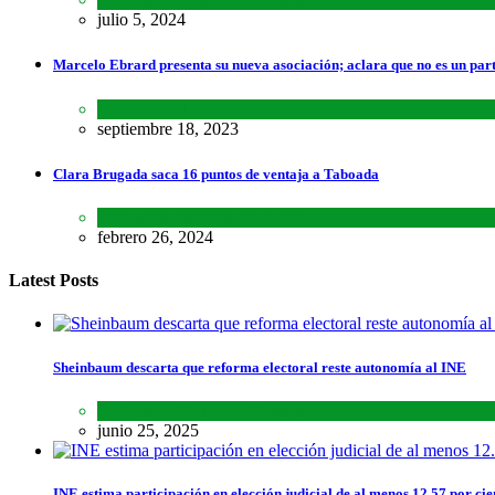
julio 5, 2024
Marcelo Ebrard presenta su nueva asociación; aclara que no es un par
Lo último
,
Nacional
septiembre 18, 2023
Clara Brugada saca 16 puntos de ventaja a Taboada
Encuestas
,
Estados
,
Lo último
febrero 26, 2024
Latest Posts
Sheinbaum descarta que reforma electoral reste autonomía al INE
Lo último
,
Nacional
,
Noticias
junio 25, 2025
INE estima participación en elección judicial de al menos 12.57 por cie