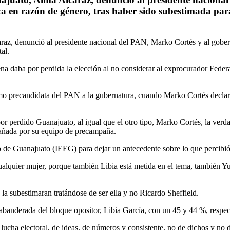
ca en razón de género, tras haber sido subestimada para
raz, denunció al presidente nacional del PAN, Marko Cortés y al gober
al.
na daba por perdida la elección al no considerar al exprocurador Feder
 precandidata del PAN a la gubernatura, cuando Marko Cortés declararí
por perdido Guanajuato, al igual que el otro tipo, Marko Cortés, la verd
mpañada por su equipo de precampaña.
do de Guanajuato (IEEG) para dejar un antecedente sobre lo que percibió
ualquier mujer, porque también Libia está metida en el tema, también
la subestimaran tratándose de ser ella y no Ricardo Sheffield.
 abanderada del bloque opositor, Libia García, con un 45 y 44 %, respe
cha electoral, de ideas, de números y consistente, no de dichos y no de 