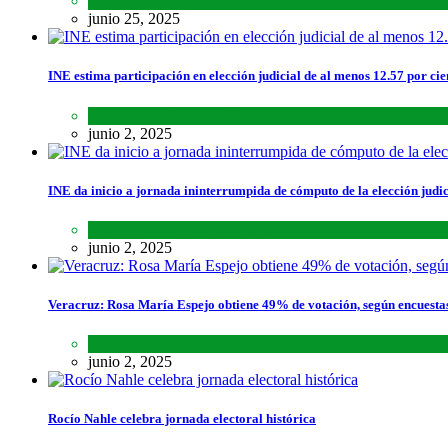
Lo último
,
Nacional
,
Noticias
junio 25, 2025
INE estima participación en elección judicial de al menos 12.57 por cie
Lo último
,
Nacional
,
Noticias
junio 2, 2025
INE da inicio a jornada ininterrumpida de cómputo de la elección judic
Lo último
,
Nacional
,
Noticias
junio 2, 2025
Veracruz: Rosa María Espejo obtiene 49% de votación, según encuesta
Estados
,
Lo último
,
Noticias
junio 2, 2025
Rocío Nahle celebra jornada electoral histórica