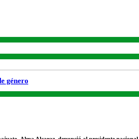
de género
juato, Alma Alcaraz, denunció al presidente nacional