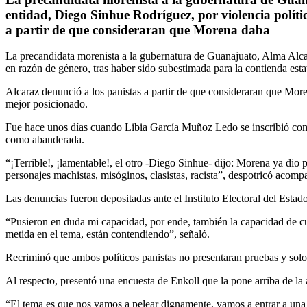
entidad, Diego Sinhue Rodríguez, por violencia políti
a partir de que consideraran que Morena daba
La precandidata morenista a la gubernatura de Guanajuato, Alma Alca
en razón de género, tras haber sido subestimada para la contienda estat
Alcaraz denunció a los panistas a partir de que consideraran que More
mejor posicionado.
Fue hace unos días cuando Libia García Muñoz Ledo se inscribió como
como abanderada.
“¡Terrible!, ¡lamentable!, el otro -Diego Sinhue- dijo: Morena ya dio 
personajes machistas, misóginos, clasistas, racista”, despotricó aco
Las denuncias fueron depositadas ante el Instituto Electoral del Esta
“Pusieron en duda mi capacidad, por ende, también la capacidad de c
metida en el tema, están contendiendo”, señaló.
Recriminó que ambos políticos panistas no presentaran pruebas y solo 
Al respecto, presentó una encuesta de Enkoll que la pone arriba de la
“El tema es que nos vamos a pelear dignamente, vamos a entrar a una lu