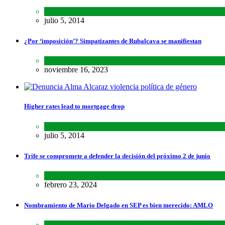
SCIENCE
,
SPORTS
julio 5, 2014
¿Por ‘imposición’? Simpatizantes de Rubalcava se manifiestan
Estados
,
Lo último
noviembre 16, 2023
Higher rates lead to mortgage drop
SCIENCE
,
SPORTS
julio 5, 2014
Trife se compromete a defender la decisión del próximo 2 de junio
Lo último
,
Nacional
febrero 23, 2024
Nombramiento de Mario Delgado en SEP es bien merecido: AMLO
Lo último
,
Nacional
,
Noticias