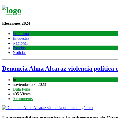
Elecciones 2024
Lo último
Encuestas
Nacional
Estados
Noticias
Denuncia Alma Alcaraz violencia política 
In
Estados
,
Lo último
noviembre 28, 2023
Dula Peña
495 Views
0 comments
La precandidata morenista a la gubernatura de Guana