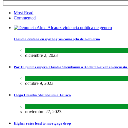
Most Read
Commented
Claudia destaca en spot logros como jefa de Gobierno
Estados
,
Lo último
,
Nacional
diciembre 2, 2023
Por 10 puntos supera Claudia Sheinbaum a Xóchitl Gálvez en encuesta
Encuestas
,
Lo último
,
Nacional
octubre 9, 2023
Llega Claudia Sheinbaum a Jalisco
Estados
,
Lo último
,
Nacional
noviembre 27, 2023
Higher rates lead to mortgage drop