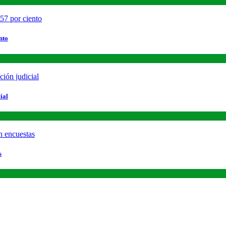
nto
ial
s