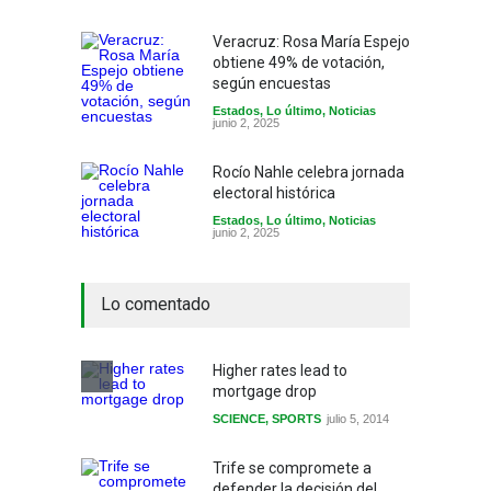
Veracruz: Rosa María Espejo
obtiene 49% de votación,
según encuestas
Estados
,
Lo último
,
Noticias
junio 2, 2025
Rocío Nahle celebra jornada
electoral histórica
Estados
,
Lo último
,
Noticias
junio 2, 2025
Lo comentado
Higher rates lead to
mortgage drop
SCIENCE
,
SPORTS
julio 5, 2014
Trife se compromete a
defender la decisión del