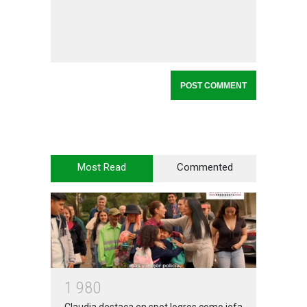
Most Read
Commented
1
9
8
0