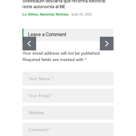
Sheinbaum descarta que reforma electoral
INE est
reste autonomía al INE
al men
Lo último
,
Nacional
,
Noticias
junio 25, 2025
Lo últi
Leave a Comment
Your email address will not be published.
Required fields are marked with *