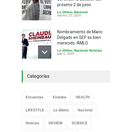
próximo 2 de junio
Lo último
,
Nacional
febrero 23, 2024
Nombramiento de Mario
Delgado en SEP es bien
merecido: AMLO
Lo último
,
Nacional
,
Noticias
julio 5, 2024
Marcelo Ebrard presenta su
Categorías
nueva asociación; aclara
que no es un partido
Lo último
,
Nacional
septiembre 18, 2023
Encuestas
Estados
HEALTH
Clara Brugada saca 16
LIFESTYLE
Lo último
Nacional
puntos de ventaja a
Taboada
Noticias
REVIEW
SCIENCE
Encuestas
,
Estados
,
Lo último
febrero 26, 2024