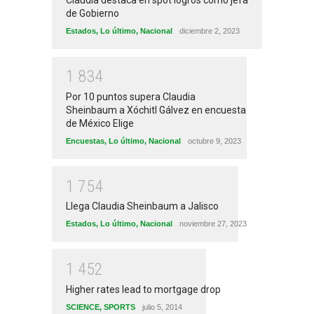
Claudia destaca en spot logros como jefa
de Gobierno
Estados
,
Lo último
,
Nacional
diciembre 2, 2023
1
8
3
4
Por 10 puntos supera Claudia
Sheinbaum a Xóchitl Gálvez en encuesta
de México Elige
Encuestas
,
Lo último
,
Nacional
octubre 9, 2023
1
7
5
4
Llega Claudia Sheinbaum a Jalisco
Estados
,
Lo último
,
Nacional
noviembre 27, 2023
1
4
5
2
Higher rates lead to mortgage drop
SCIENCE
,
SPORTS
julio 5, 2014