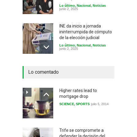
Lo último
,
Nacional
,
Noticias
junio 2, 2025
INE da inicio a jornada
ininterrumpida de cómputo
de la elección judicial
Lo último
,
Nacional
,
Noticias
junio 2, 2025
Veracruz: Rosa María Espejo
Lo comentado
obtiene 49% de votación,
según encuestas
Estados
,
Lo último
,
Noticias
junio 2, 2025
Higher rates lead to
mortgage drop
SCIENCE
,
SPORTS
julio 5, 2014
Rocío Nahle celebra jornada
electoral histórica
Estados
,
Lo último
,
Noticias
junio 2, 2025
Trife se compromete a
defender la decisión del