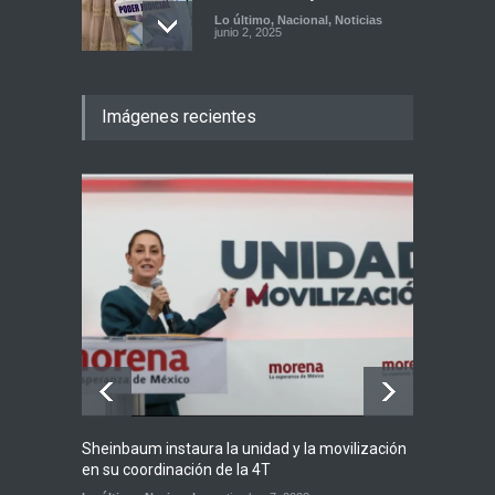
Lo último
,
Nacional
,
Noticias
junio 2, 2025
Imágenes recientes
Sheinbaum instaura la unidad y la movilización
Ricardo
en su coordinación de la 4T
candid