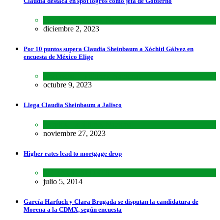
Claudia destaca en spot logros como jefa de Gobierno
Estados
,
Lo último
,
Nacional
diciembre 2, 2023
Por 10 puntos supera Claudia Sheinbaum a Xóchitl Gálvez en
encuesta de México Elige
Encuestas
,
Lo último
,
Nacional
octubre 9, 2023
Llega Claudia Sheinbaum a Jalisco
Estados
,
Lo último
,
Nacional
noviembre 27, 2023
Higher rates lead to mortgage drop
SCIENCE
,
SPORTS
julio 5, 2014
García Harfuch y Clara Brugada se disputan la candidatura de
Morena a la CDMX, según encuesta