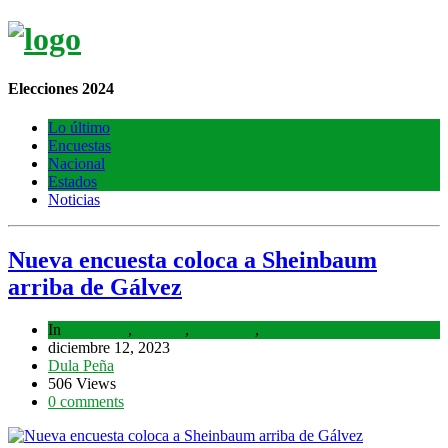
Elecciones 2024
Lo último
Encuestas
Nacional
Estados
Noticias
Nueva encuesta coloca a Sheinbaum
arriba de Gálvez
In
Encuestas
,
Estados
,
Lo último
,
Nacional
diciembre 12, 2023
Dula Peña
506 Views
0 comments