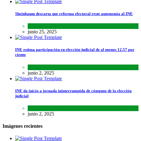
Sheinbaum descarta que reforma electoral reste autonomía al INE
Lo último
,
Nacional
,
Noticias
junio 25, 2025
INE estima participación en elección judicial de al menos 12.57 por
ciento
Lo último
,
Nacional
,
Noticias
junio 2, 2025
INE da inicio a jornada ininterrumpida de cómputo de la elección
judicial
Lo último
,
Nacional
,
Noticias
junio 2, 2025
Imágenes recientes