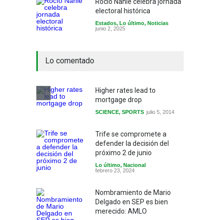
Rocío Nahle celebra jornada
electoral histórica
Estados
,
Lo último
,
Noticias
junio 2, 2025
Lo comentado
Higher rates lead to
mortgage drop
SCIENCE
,
SPORTS
julio 5, 2014
Trife se compromete a
defender la decisión del
próximo 2 de junio
Lo último
,
Nacional
febrero 23, 2024
Nombramiento de Mario
Delgado en SEP es bien
merecido: AMLO