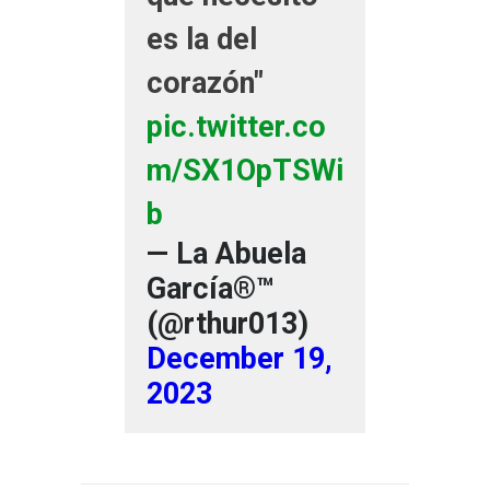
es la del
corazón"
pic.twitter.co
m/SX1OpTSWi
b
— La Abuela
García®™
(@rthur013)
December 19,
2023