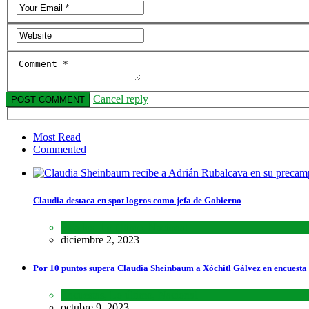
Cancel reply
Most Read
Commented
Claudia destaca en spot logros como jefa de Gobierno
Estados
,
Lo último
,
Nacional
diciembre 2, 2023
Por 10 puntos supera Claudia Sheinbaum a Xóchitl Gálvez en encuesta
Encuestas
,
Lo último
,
Nacional
octubre 9, 2023