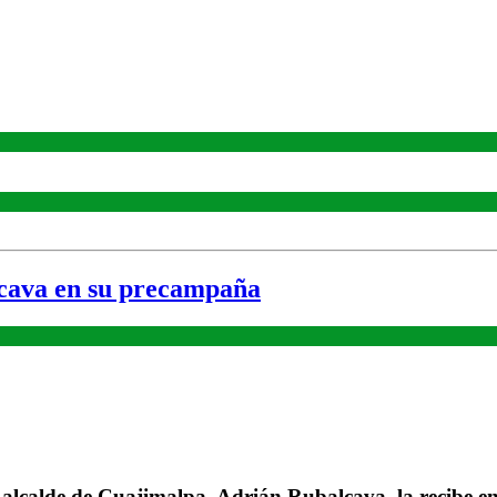
cava en su precampaña
lcalde de Cuajimalpa, Adrián Rubalcava, la recibe en 