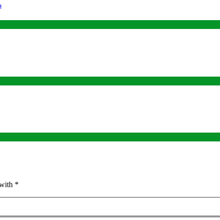
s
with *