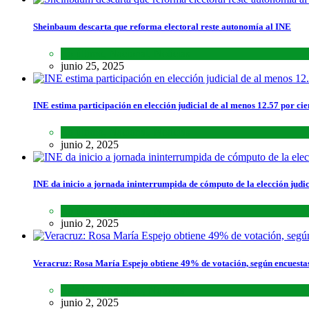
Sheinbaum descarta que reforma electoral reste autonomía al INE
Lo último
,
Nacional
,
Noticias
junio 25, 2025
INE estima participación en elección judicial de al menos 12.57 por cie
Lo último
,
Nacional
,
Noticias
junio 2, 2025
INE da inicio a jornada ininterrumpida de cómputo de la elección judic
Lo último
,
Nacional
,
Noticias
junio 2, 2025
Veracruz: Rosa María Espejo obtiene 49% de votación, según encuesta
Estados
,
Lo último
,
Noticias
junio 2, 2025