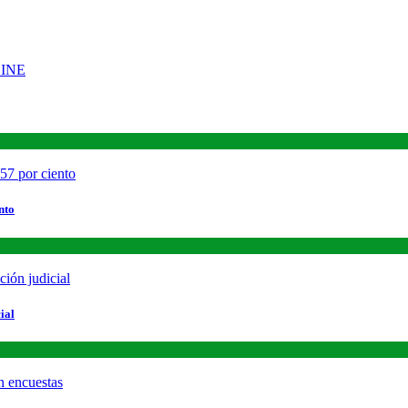
nto
ial