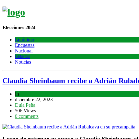
Elecciones 2024
Lo último
Encuestas
Nacional
Estados
Noticias
Claudia Sheinbaum recibe a Adrián Rubal
In
Estados
,
Lo último
diciembre 22, 2023
Dula Peña
506 Views
0 comments
Luego de externar su apoyo a Claudia Sheinbaum, el a