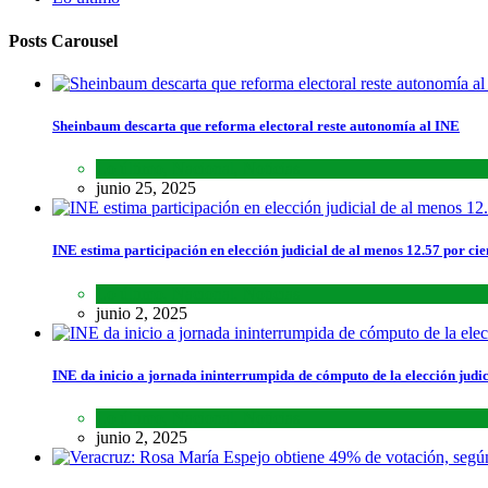
Posts Carousel
Sheinbaum descarta que reforma electoral reste autonomía al INE
Lo último
,
Nacional
,
Noticias
junio 25, 2025
INE estima participación en elección judicial de al menos 12.57 por cie
Lo último
,
Nacional
,
Noticias
junio 2, 2025
INE da inicio a jornada ininterrumpida de cómputo de la elección judic
Lo último
,
Nacional
,
Noticias
junio 2, 2025