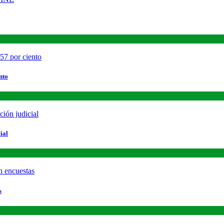
nto
ial
s