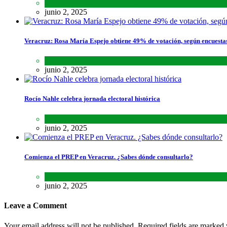
Lo último
,
Nacional
,
Noticias
junio 2, 2025
Veracruz: Rosa María Espejo obtiene 49% de votación, según encuesta
Estados
,
Lo último
,
Noticias
junio 2, 2025
Rocío Nahle celebra jornada electoral histórica
Estados
,
Lo último
,
Noticias
junio 2, 2025
Comienza el PREP en Veracruz. ¿Sabes dónde consultarlo?
Estados
,
Lo último
,
Noticias
junio 2, 2025
Leave a Comment
Your email address will not be published. Required fields are marked 