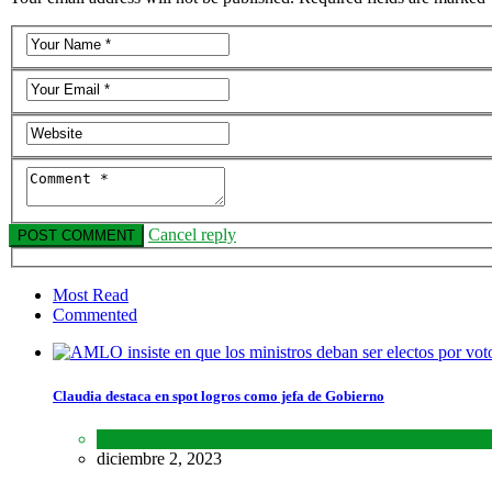
Cancel reply
Most Read
Commented
Claudia destaca en spot logros como jefa de Gobierno
Estados
,
Lo último
,
Nacional
diciembre 2, 2023