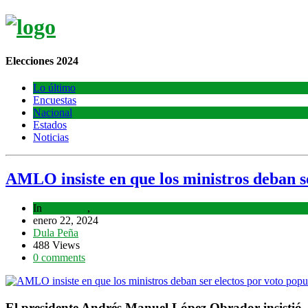
Elecciones 2024
Lo último
Encuestas
Nacional
Estados
Noticias
AMLO insiste en que los ministros deban s
In
Lo último
,
Nacional
enero 22, 2024
Dula Peña
488 Views
0 comments
El presidente Andrés Manuel López Obrador insistió, 