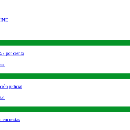
nto
ial