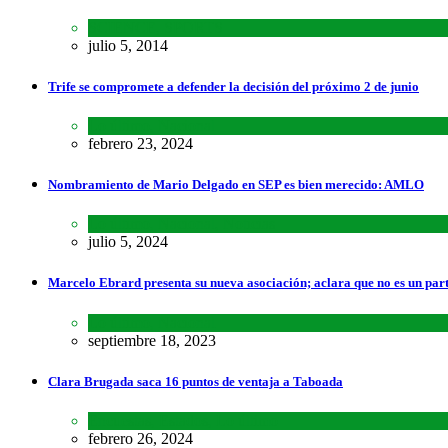
SCIENCE
,
SPORTS
julio 5, 2014
Trife se compromete a defender la decisión del próximo 2 de junio
Lo último
,
Nacional
febrero 23, 2024
Nombramiento de Mario Delgado en SEP es bien merecido: AMLO
Lo último
,
Nacional
,
Noticias
julio 5, 2024
Marcelo Ebrard presenta su nueva asociación; aclara que no es un par
Lo último
,
Nacional
septiembre 18, 2023
Clara Brugada saca 16 puntos de ventaja a Taboada
Encuestas
,
Estados
,
Lo último
febrero 26, 2024