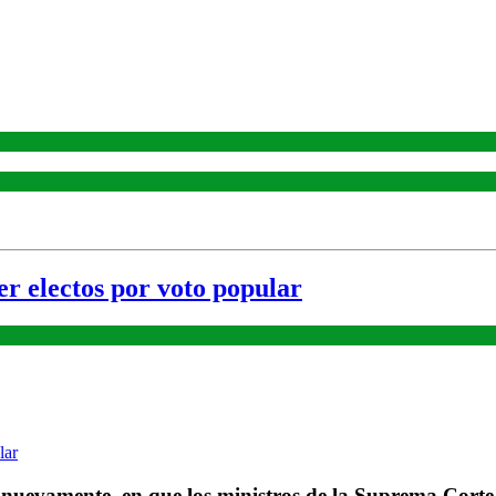
er electos por voto popular
nuevamente, en que los ministros de la Suprema Corte d