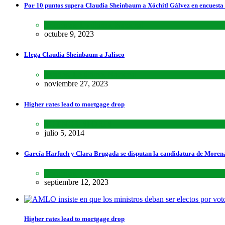
Por 10 puntos supera Claudia Sheinbaum a Xóchitl Gálvez en encuesta
Encuestas
,
Lo último
,
Nacional
octubre 9, 2023
Llega Claudia Sheinbaum a Jalisco
Estados
,
Lo último
,
Nacional
noviembre 27, 2023
Higher rates lead to mortgage drop
SCIENCE
,
SPORTS
julio 5, 2014
García Harfuch y Clara Brugada se disputan la candidatura de Moren
Encuestas
,
Estados
septiembre 12, 2023
Higher rates lead to mortgage drop