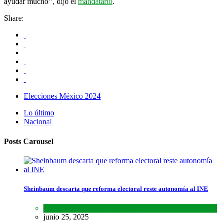
ayudar mucho’’, dijo el
mandatario
.
Share:
Elecciones México 2024
Lo último
Nacional
Posts Carousel
Sheinbaum descarta que reforma electoral reste autonomía al INE
Lo último
,
Nacional
,
Noticias
junio 25, 2025