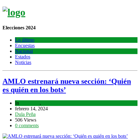
Elecciones 2024
Lo último
Encuestas
Nacional
Estados
Noticias
AMLO estrenará nueva sección: ‘Quién
es quién en los bots’
In
Lo último
,
Nacional
febrero 14, 2024
Dula Peña
506 Views
0 comments