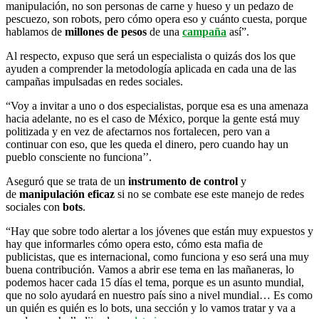
manipulación, no son personas de carne y hueso y un pedazo de
pescuezo, son robots, pero cómo opera eso y cuánto cuesta, porque
hablamos de
millones de pesos
de una
campaña
así”.
Al respecto, expuso que será un especialista o quizás dos los que
ayuden a comprender la metodología aplicada en cada una de las
campañas impulsadas en redes sociales.
“Voy a invitar a uno o dos especialistas, porque esa es una amenaza
hacia adelante, no es el caso de México, porque la gente está muy
politizada y en vez de afectarnos nos fortalecen, pero van a
continuar con eso, que les queda el dinero, pero cuando hay un
pueblo consciente no funciona’’.
Aseguró que se trata de un
instrumento de control
y
de
manipulación eficaz
si no se combate ese este manejo de redes
sociales con
bots
.
“Hay que sobre todo alertar a los jóvenes que están muy expuestos y
hay que informarles cómo opera esto, cómo esta mafia de
publicistas, que es internacional, como funciona y eso será una muy
buena contribución. Vamos a abrir ese tema en las mañaneras, lo
podemos hacer cada 15 días el tema, porque es un asunto mundial,
que no solo ayudará en nuestro país sino a nivel mundial… Es como
un quién es quién es lo bots, una sección y lo vamos tratar y va a