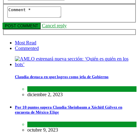
Cancel reply
Most Read
Commented
Claudia destaca en spot logros como jefa de Gobierno
Estados
,
Lo último
,
Nacional
diciembre 2, 2023
Por 10 puntos supera Claudia Sheinbaum a Xóchitl Gálvez en
encuesta de México Elige
Encuestas
,
Lo último
,
Nacional
octubre 9, 2023