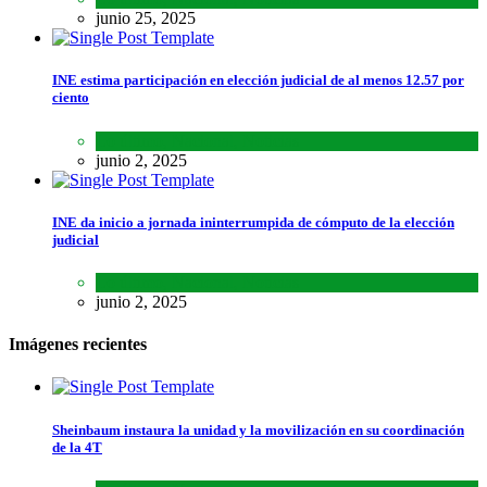
junio 25, 2025
INE estima participación en elección judicial de al menos 12.57 por
ciento
Lo último
,
Nacional
,
Noticias
junio 2, 2025
INE da inicio a jornada ininterrumpida de cómputo de la elección
judicial
Lo último
,
Nacional
,
Noticias
junio 2, 2025
Imágenes recientes
Sheinbaum instaura la unidad y la movilización en su coordinación
de la 4T