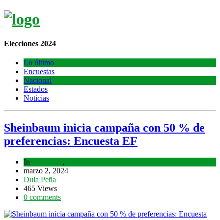
Elecciones 2024
Lo último
Encuestas
Nacional
Estados
Noticias
Sheinbaum inicia campaña con 50 % de
preferencias: Encuesta EF
In
Lo último
,
Nacional
marzo 2, 2024
Dula Peña
465 Views
0 comments