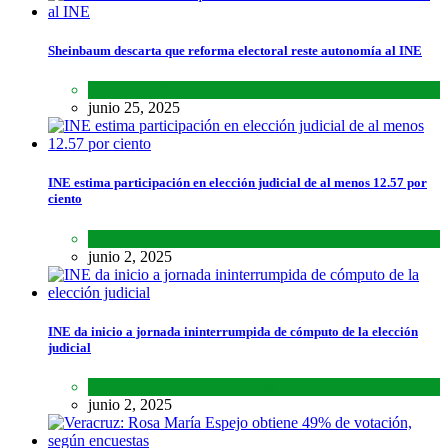
Sheinbaum descarta que reforma electoral reste autonomía al INE
Lo último
,
Nacional
,
Noticias
junio 25, 2025
INE estima participación en elección judicial de al menos 12.57 por
ciento
Lo último
,
Nacional
,
Noticias
junio 2, 2025
INE da inicio a jornada ininterrumpida de cómputo de la elección
judicial
Lo último
,
Nacional
,
Noticias
junio 2, 2025