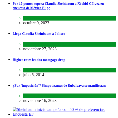
Por 10 puntos supera Claudia Sheinbaum a Xóchitl Gálvez en
encuesta de México Elige
Encuestas
,
Lo último
,
Nacional
octubre 9, 2023
Llega Claudia Sheinbaum a Jalisco
Estados
,
Lo último
,
Nacional
noviembre 27, 2023
Higher rates lead to mortgage drop
SCIENCE
,
SPORTS
julio 5, 2014
¿Por ‘imposición’? Simpatizantes de Rubalcava se manifiestan
Estados
,
Lo último
noviembre 16, 2023