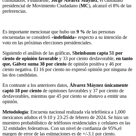
consultados. Finalmente,
Jorge Álvarez Máynez
, el candidato
presidencial de Movimiento Ciudadano (
MC
), alcanzó el 8% de las
preferencias.
Es importante mencionar que hubo un
9 %
de las personas
encuestadas se consideró «
indefinida
» respecto a su intención de
voto en las próximas elecciones presidenciales.
Siguiendo el análisis de las gráficas,
Sheinbaum capta 51 por
ciento de opinión favorable
y 33 por ciento desfavorable,
en tanto
que, Gálvez suma 38 por ciento
de opinión positiva y 46 por
ciento negativa. El 16 por ciento no expresó opinión por ninguna de
las dos candidatas.
En contraste a los anteriores datos,
Álvarez Máynez únicamente
captó 18 por ciento
de opiniones favorables y 37 por ciento de
desfavorables, mientras que 45 por ciento se abstuvo a emitir una
opinión.
Metodología
: Encuesta nacional realizada vía telefónica a 1,000
mexicanos adultos el 9-10 y 23-25 de febrero de 2024. Se hizo un
muestreo probabilístico de teléfonos residenciales y celulares en las
32 entidades federativas. Con un nivel de confianza de 95%,el
margen de error de las estimaciones es de +/-3.1 por ciento.