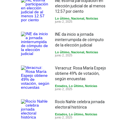
INE estima participación en
elección judicial de al menos
12.57 por ciento
Lo último
,
Nacional
,
Noticias
junio 2, 2025
INE da inicio a jornada
ininterrumpida de cómputo
de la elección judicial
Lo último
,
Nacional
,
Noticias
junio 2, 2025
Veracruz: Rosa María Espejo
obtiene 49% de votación,
según encuestas
Estados
,
Lo último
,
Noticias
junio 2, 2025
Rocío Nahle celebra jornada
electoral histórica
Estados
,
Lo último
,
Noticias
junio 2, 2025