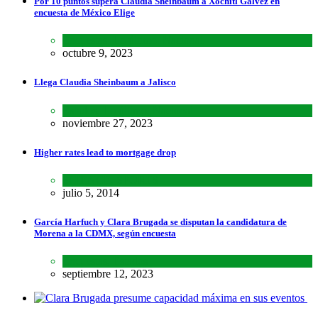
Por 10 puntos supera Claudia Sheinbaum a Xóchitl Gálvez en
encuesta de México Elige
Encuestas
,
Lo último
,
Nacional
octubre 9, 2023
Llega Claudia Sheinbaum a Jalisco
Estados
,
Lo último
,
Nacional
noviembre 27, 2023
Higher rates lead to mortgage drop
SCIENCE
,
SPORTS
julio 5, 2014
García Harfuch y Clara Brugada se disputan la candidatura de
Morena a la CDMX, según encuesta
Encuestas
,
Estados
septiembre 12, 2023