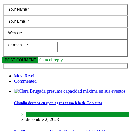
Cancel reply
Most Read
Commented
Claudia destaca en spot logros como jefa de Gobierno
Estados
,
Lo último
,
Nacional
diciembre 2, 2023