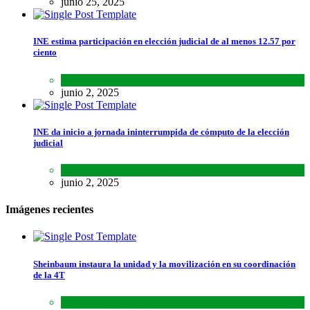
junio 25, 2025
INE estima participación en elección judicial de al menos 12.57 por
ciento
Lo último
,
Nacional
,
Noticias
junio 2, 2025
INE da inicio a jornada ininterrumpida de cómputo de la elección
judicial
Lo último
,
Nacional
,
Noticias
junio 2, 2025
Imágenes recientes
Sheinbaum instaura la unidad y la movilización en su coordinación
de la 4T
Lo último
,
Nacional