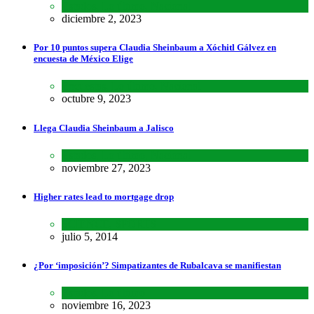
Estados
,
Lo último
,
Nacional
diciembre 2, 2023
Por 10 puntos supera Claudia Sheinbaum a Xóchitl Gálvez en
encuesta de México Elige
Encuestas
,
Lo último
,
Nacional
octubre 9, 2023
Llega Claudia Sheinbaum a Jalisco
Estados
,
Lo último
,
Nacional
noviembre 27, 2023
Higher rates lead to mortgage drop
SCIENCE
,
SPORTS
julio 5, 2014
¿Por ‘imposición’? Simpatizantes de Rubalcava se manifiestan
Estados
,
Lo último
noviembre 16, 2023