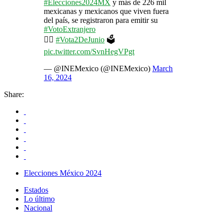
#Elecciones2024MX
y más de 226 mil
mexicanas y mexicanos que viven fuera
del país, se registraron para emitir su
#VotoExtranjero
👉🏽
#Vota2DeJunio
🗳️
pic.twitter.com/SvnHegVPgt
— @INEMexico (@INEMexico)
March
16, 2024
Share:
Elecciones México 2024
Estados
Lo último
Nacional