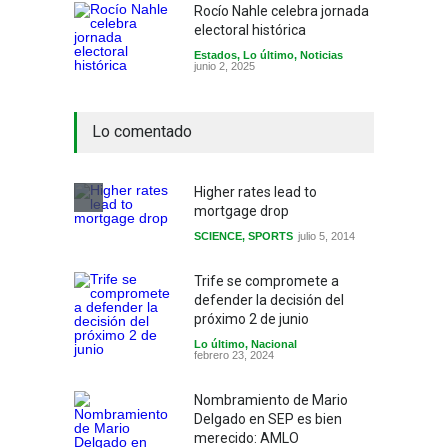
Rocío Nahle celebra jornada
electoral histórica
Estados
,
Lo último
,
Noticias
junio 2, 2025
Lo comentado
Higher rates lead to
mortgage drop
SCIENCE
,
SPORTS
julio 5, 2014
Trife se compromete a
defender la decisión del
próximo 2 de junio
Lo último
,
Nacional
febrero 23, 2024
Nombramiento de Mario
Delgado en SEP es bien
merecido: AMLO