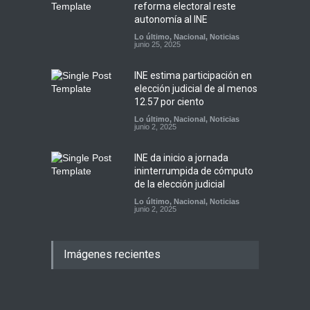
reforma electoral reste
autonomía al INE
Lo último
,
Nacional
,
Noticias
junio 25, 2025
INE estima participación en
elección judicial de al menos
12.57 por ciento
Lo último
,
Nacional
,
Noticias
junio 2, 2025
INE da inicio a jornada
ininterrumpida de cómputo
de la elección judicial
Lo último
,
Nacional
,
Noticias
junio 2, 2025
Imágenes recientes