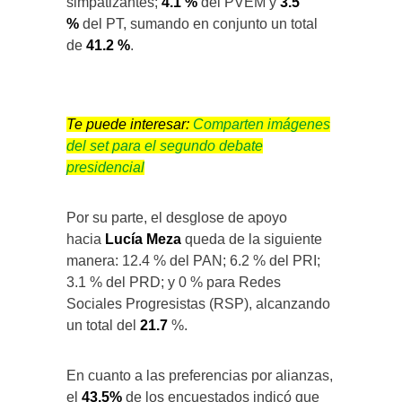
simpatizantes;
4.1 %
del PVEM y
3.5
%
del PT, sumando en conjunto un total
de
41.2 %
.
Te puede interesar:
Comparten imágenes
del set para el segundo debate
presidencial
Por su parte, el desglose de apoyo
hacia
Lucía Meza
queda de la siguiente
manera: 12.4 % del PAN; 6.2 % del PRI;
3.1 % del PRD; y 0 % para Redes
Sociales Progresistas (RSP), alcanzando
un total del
21.7
%.
En cuanto a las preferencias por alianzas,
el
43.5%
de los encuestados indicó que