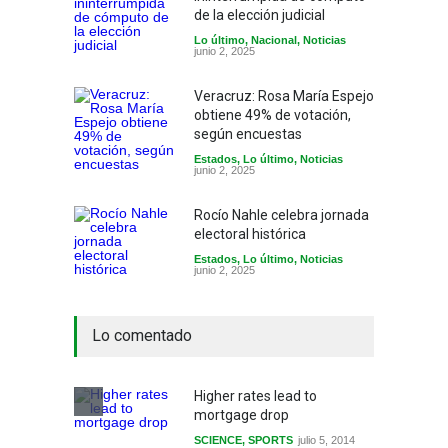
de la elección judicial
Lo último
,
Nacional
,
Noticias
junio 2, 2025
Veracruz: Rosa María Espejo
obtiene 49% de votación,
según encuestas
Estados
,
Lo último
,
Noticias
junio 2, 2025
Rocío Nahle celebra jornada
electoral histórica
Estados
,
Lo último
,
Noticias
junio 2, 2025
Lo comentado
Higher rates lead to
mortgage drop
SCIENCE
,
SPORTS
julio 5, 2014