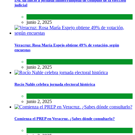
INE da inicio a jornada ininterrumpida de cómputo de la elección
judicial
Lo último
,
Nacional
,
Noticias
junio 2, 2025
Veracruz: Rosa María Espejo obtiene 49% de votación, según
encuestas
Estados
,
Lo último
,
Noticias
junio 2, 2025
Rocío Nahle celebra jornada electoral histórica
Estados
,
Lo último
,
Noticias
junio 2, 2025
Comienza el PREP en Veracruz. ¿Sabes dónde consultarlo?
Estados
,
Lo último
,
Noticias