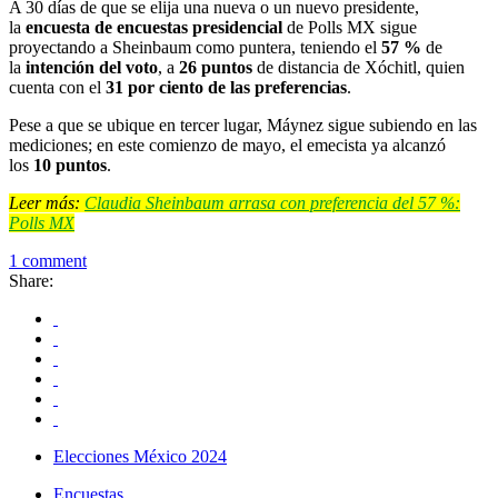
A 30 días de que se elija una nueva o un nuevo presidente,
la
encuesta de encuestas presidencial
de Polls MX sigue
proyectando a Sheinbaum como puntera, teniendo el
57 %
de
la
intención del voto
, a
26
puntos
de distancia de Xóchitl, quien
cuenta con el
31 por ciento de las preferencias
.
Pese a que se ubique en tercer lugar, Máynez sigue subiendo en las
mediciones; en este comienzo de mayo, el emecista ya alcanzó
los
10 puntos
.
Leer más:
Claudia Sheinbaum arrasa con preferencia del 57 %:
Polls MX
1 comment
Share:
Elecciones México 2024
Encuestas