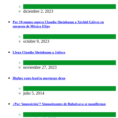
Estados
,
Lo último
,
Nacional
diciembre 2, 2023
Por 10 puntos supera Claudia Sheinbaum a Xóchitl Gálvez en
encuesta de México Elige
Encuestas
,
Lo último
,
Nacional
octubre 9, 2023
Llega Claudia Sheinbaum a Jalisco
Estados
,
Lo último
,
Nacional
noviembre 27, 2023
Higher rates lead to mortgage drop
SCIENCE
,
SPORTS
julio 5, 2014
¿Por ‘imposición’? Simpatizantes de Rubalcava se manifiestan
Estados
,
Lo último