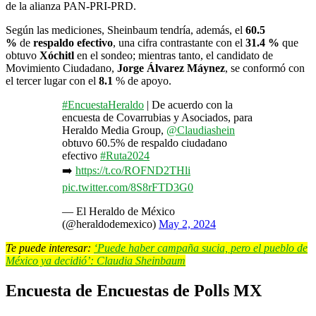
de la alianza PAN-PRI-PRD.
Según las mediciones, Sheinbaum tendría, además, el
60.5
%
de
respaldo efectivo
, una cifra contrastante con el
31.4 %
que
obtuvo
Xóchitl
en el sondeo; mientras tanto, el candidato de
Movimiento Ciudadano,
Jorge Álvarez Máynez
, se conformó con
el tercer lugar con el
8.1
% de apoyo.
#EncuestaHeraldo
| De acuerdo con la
encuesta de Covarrubias y Asociados, para
Heraldo Media Group,
@Claudiashein
obtuvo 60.5% de respaldo ciudadano
efectivo
#Ruta2024
➡️
https://t.co/ROFND2THli
pic.twitter.com/8S8rFTD3G0
— El Heraldo de México
(@heraldodemexico)
May 2, 2024
Te puede interesar:
‘Puede haber campaña sucia, pero el pueblo de
México ya decidió’: Claudia Sheinbaum
Encuesta de Encuestas de Polls MX