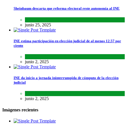
Sheinbaum descarta que reforma electoral reste autonomía al INE
Lo último
,
Nacional
,
Noticias
junio 25, 2025
INE estima participación en elección judicial de al menos 12.57 por
ciento
Lo último
,
Nacional
,
Noticias
junio 2, 2025
INE da inicio a jornada ininterrumpida de cómputo de la elección
judicial
Lo último
,
Nacional
,
Noticias
junio 2, 2025
Imágenes recientes