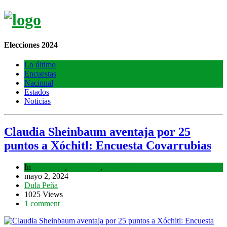
Elecciones 2024
Lo último
Encuestas
Nacional
Estados
Noticias
Claudia Sheinbaum aventaja por 25
puntos a Xóchitl: Encuesta Covarrubias
In
Encuestas
,
Lo último
,
Nacional
mayo 2, 2024
Dula Peña
1025 Views
1 comment