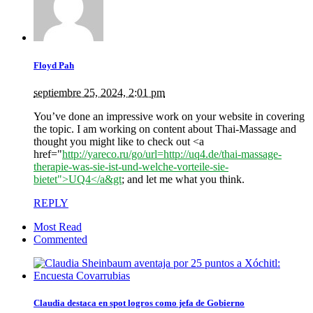
Floyd Pah
septiembre 25, 2024, 2:01 pm
You’ve done an impressive work on your website in covering
the topic. I am working on content about Thai-Massage and
thought you might like to check out <a
href="
http://yareco.ru/go/url=http://uq4.de/thai-massage-
therapie-was-sie-ist-und-welche-vorteile-sie-
bietet">UQ4</a&gt
; and let me what you think.
REPLY
Most Read
Commented
Claudia destaca en spot logros como jefa de Gobierno