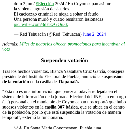
dom 2 jun /
#Elección
2024 / En Coyomeapan así fue
la violenta agresión de sicarios.
El cacicazgo criminal se niega a soltar el feudo.
Una persona murió y cuatro resultaron lesionadas.
pic.twitter.com/3dEEzGOu3k
— Red Tehuacán (@Red_Tehuacan)
June 2, 2024
Además:
Miles de negocios ofrecen promociones para incentivar al
voto
Suspenden votación
Tras los hechos violentos, Blanca Yassahara Cruz García, consejera
presidente del Instituto Electoral de Puebla, anunció la
suspensión
de la votación
en la casilla de
Tlapanalá
.
“Esta no es una información que parezca todavía reflejada en el
sistema de información de la jornada Electoral del INE; sin embargo
(…) personal en el municipio de Coyomeapan nos reportó que hubo
sucesos violentos en la
casilla 307 básica
, que se ubica en el centro
de la población, por lo que está suspendida la votación de manera
temporal”, externó la funcionaria.
🚨⚠️ En Santa María Coyomeapan, Puebla, una