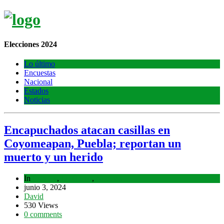
Elecciones 2024
Lo último
Encuestas
Nacional
Estados
Noticias
Encapuchados atacan casillas en
Coyomeapan, Puebla; reportan un
muerto y un herido
In
Estados
,
Lo último
,
Noticias
junio 3, 2024
David
530 Views
0 comments