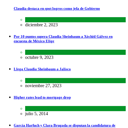
Claudia destaca en spot logros como jefa de Gobierno
Estados
,
Lo último
,
Nacional
diciembre 2, 2023
Por 10 puntos supera Claudia Sheinbaum a Xóchitl Gálvez en
encuesta de México Elige
Encuestas
,
Lo último
,
Nacional
octubre 9, 2023
Llega Claudia Sheinbaum a Jalisco
Estados
,
Lo último
,
Nacional
noviembre 27, 2023
Higher rates lead to mortgage drop
SCIENCE
,
SPORTS
julio 5, 2014
García Harfuch y Clara Brugada se disputan la candidatura de