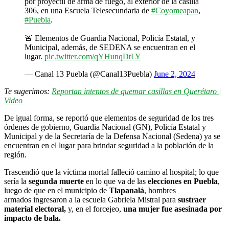
por proyectil de arma de fuego, al exterior de la casilla
306, en una Escuela Telesecundaria de
#Coyomeapan
,
#Puebla
.
🚨 Elementos de Guardia Nacional, Policía Estatal, y
Municipal, además, de SEDENA se encuentran en el
lugar.
pic.twitter.com/qYHunqDtLY
— Canal 13 Puebla (@Canal13Puebla)
June 2, 2024
Te sugerimos:
Reportan intentos de quemar casillas en Querétaro |
Video
De igual forma, se reportó que elementos de seguridad de los tres
órdenes de gobierno, Guardia Nacional (GN), Policía Estatal y
Municipal y de la Secretaría de la Defensa Nacional (Sedena) ya se
encuentran en el lugar para brindar seguridad a la población de la
región.
Trascendió que la víctima mortal falleció camino al hospital; lo que
sería la
segunda muerte
en lo que va de las
elecciones en Puebla
,
luego de que en el municipio de
Tlapanalá
, hombres
armados ingresaron a la escuela Gabriela Mistral para
sustraer
material electoral,
y, en el forcejeo,
una mujer fue asesinada por
impacto de bala.