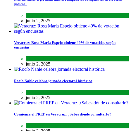
judicial
Lo último
,
Nacional
,
Noticias
junio 2, 2025
Veracruz: Rosa María Espejo obtiene 49% de votación, según
encuestas
Estados
,
Lo último
,
Noticias
junio 2, 2025
Rocío Nahle celebra jornada electoral histórica
Estados
,
Lo último
,
Noticias
junio 2, 2025
Comienza el PREP en Veracruz. ¿Sabes dónde consultarlo?
Estados
,
Lo último
,
Noticias
junio 2, 2025