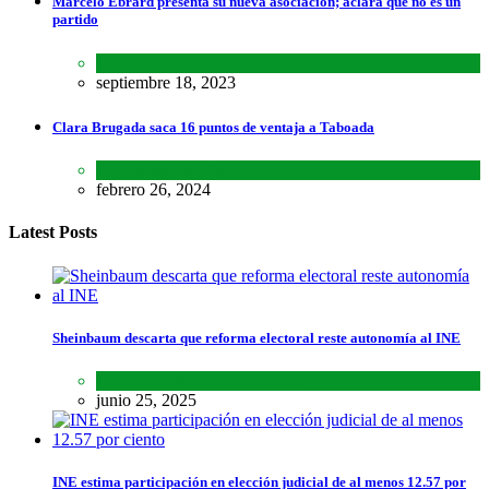
Marcelo Ebrard presenta su nueva asociación; aclara que no es un
partido
Lo último
,
Nacional
septiembre 18, 2023
Clara Brugada saca 16 puntos de ventaja a Taboada
Encuestas
,
Estados
,
Lo último
febrero 26, 2024
Latest Posts
Sheinbaum descarta que reforma electoral reste autonomía al INE
Lo último
,
Nacional
,
Noticias
junio 25, 2025
INE estima participación en elección judicial de al menos 12.57 por