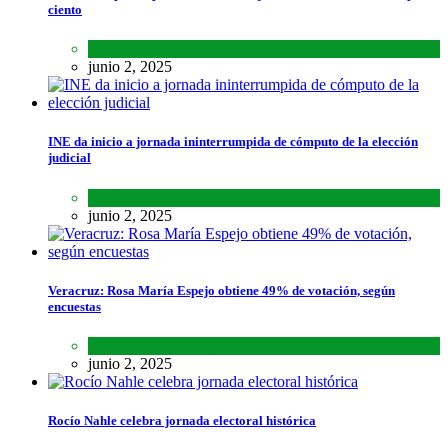
ciento
Lo último
,
Nacional
,
Noticias
junio 2, 2025
INE da inicio a jornada ininterrumpida de cómputo de la elección
judicial
Lo último
,
Nacional
,
Noticias
junio 2, 2025
Veracruz: Rosa María Espejo obtiene 49% de votación, según
encuestas
Estados
,
Lo último
,
Noticias
junio 2, 2025
Rocío Nahle celebra jornada electoral histórica