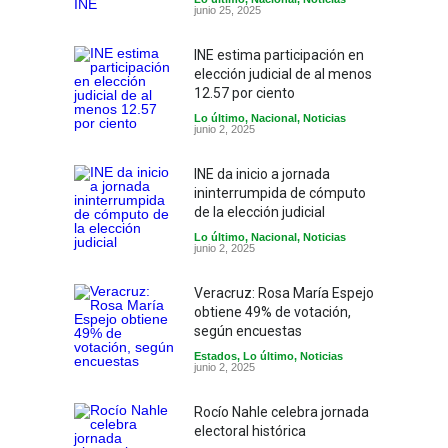
junio 25, 2025
INE estima participación en
elección judicial de al menos
12.57 por ciento
Lo último
,
Nacional
,
Noticias
junio 2, 2025
INE da inicio a jornada
ininterrumpida de cómputo
de la elección judicial
Lo último
,
Nacional
,
Noticias
junio 2, 2025
Veracruz: Rosa María Espejo
obtiene 49% de votación,
según encuestas
Estados
,
Lo último
,
Noticias
junio 2, 2025
Rocío Nahle celebra jornada
electoral histórica