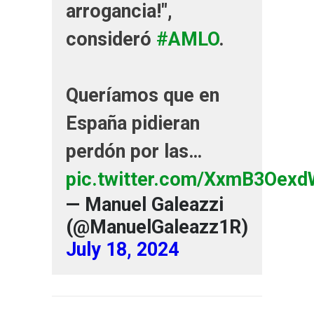
arrogancia!",
consideró
#AMLO
.
Queríamos que en
España pidieran
perdón por las…
pic.twitter.com/XxmB3Oexd
— Manuel Galeazzi
(@ManuelGaleazz1R)
July 18, 2024