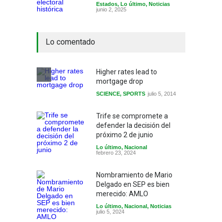
Estados
,
Lo último
,
Noticias
junio 2, 2025
Lo comentado
Higher rates lead to
mortgage drop
SCIENCE
,
SPORTS
julio 5, 2014
Trife se compromete a
defender la decisión del
próximo 2 de junio
Lo último
,
Nacional
febrero 23, 2024
Nombramiento de Mario
Delgado en SEP es bien
merecido: AMLO
Lo último
,
Nacional
,
Noticias
julio 5, 2024