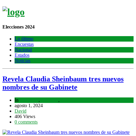
Elecciones 2024
Lo último
Encuestas
Nacional
Estados
Noticias
Revela Claudia Sheinbaum tres nuevos
nombres de su Gabinete
In
Lo último
,
Nacional
,
Noticias
agosto 1, 2024
David
406 Views
0 comments