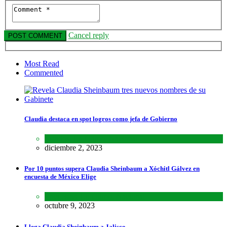
Cancel reply
Most Read
Commented
Claudia destaca en spot logros como jefa de Gobierno
Estados
,
Lo último
,
Nacional
diciembre 2, 2023
Por 10 puntos supera Claudia Sheinbaum a Xóchitl Gálvez en
encuesta de México Elige
Encuestas
,
Lo último
,
Nacional
octubre 9, 2023
Llega Claudia Sheinbaum a Jalisco