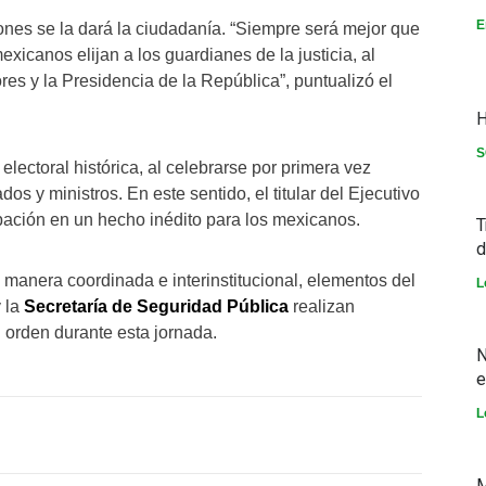
E
iones se la dará la ciudadanía. “Siempre será mejor que
exicanos elijan a los guardianes de la justicia, al
s y la Presidencia de la República”, puntualizó el
H
S
lectoral histórica, al celebrarse por primera vez
os y ministros. En este sentido, el titular del Ejecutivo
ipación en un hecho inédito para los mexicanos.
T
d
 manera coordinada e interinstitucional, elementos del
L
y la
Secretaría de Seguridad Pública
realizan
 orden durante esta jornada.
N
e
L
M