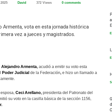
 2025
David
372 Views
0 comments
P
a
E
o Armenta, vota en esta jornada histórica
imera vez a jueces y magistrados.
E
L
E
,
Alejandro Armenta,
acudió a emitir su voto esta
el
Poder Judicial
de la Federación
,
e hizo un llamado a
H
icamente.
S
u esposa,
Ceci Arellano,
presidenta del Patronato del
emitió su voto en la casilla básica de la sección 1156,
G
d
r.
C