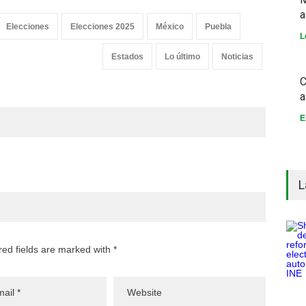
a
Elecciones
Elecciones 2025
México
Puebla
L
Estados
Lo último
Noticias
C
a
E
L
red fields are marked with *