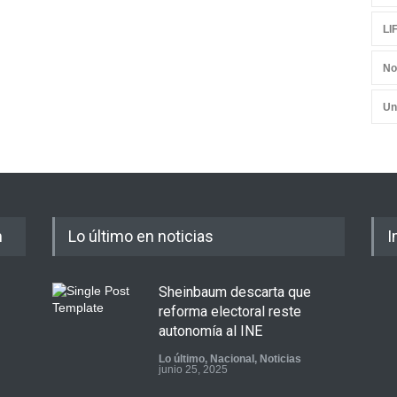
LI
No
Un
m
Lo último en noticias
I
Sheinbaum descarta que
reforma electoral reste
autonomía al INE
Lo último
,
Nacional
,
Noticias
junio 25, 2025