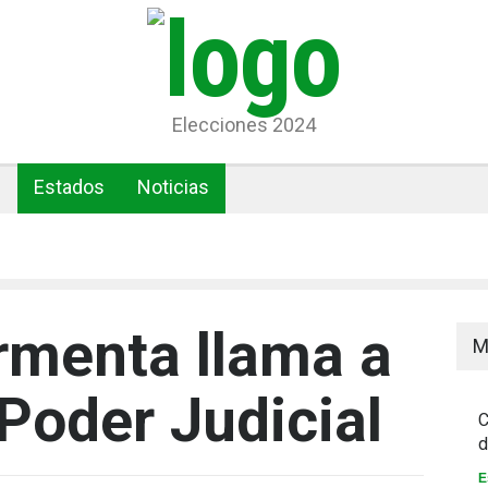
Elecciones 2024
l
Estados
Noticias
rmenta llama a
M
 Poder Judicial
C
d
E