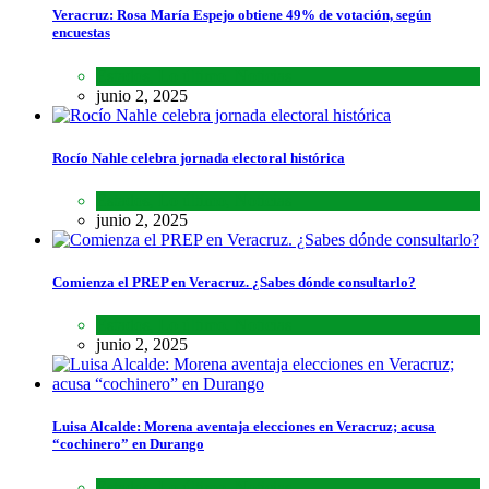
Veracruz: Rosa María Espejo obtiene 49% de votación, según
encuestas
Estados
,
Lo último
,
Noticias
junio 2, 2025
Rocío Nahle celebra jornada electoral histórica
Estados
,
Lo último
,
Noticias
junio 2, 2025
Comienza el PREP en Veracruz. ¿Sabes dónde consultarlo?
Estados
,
Lo último
,
Noticias
junio 2, 2025
Luisa Alcalde: Morena aventaja elecciones en Veracruz; acusa
“cochinero” en Durango
Estados
,
Lo último
,
Noticias