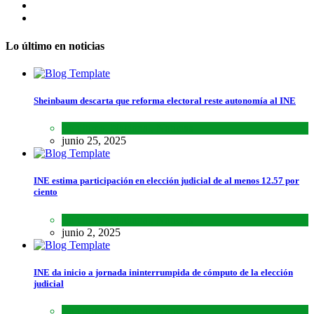
Lo último en noticias
Sheinbaum descarta que reforma electoral reste autonomía al INE
Lo último
,
Nacional
,
Noticias
junio 25, 2025
INE estima participación en elección judicial de al menos 12.57 por
ciento
Lo último
,
Nacional
,
Noticias
junio 2, 2025
INE da inicio a jornada ininterrumpida de cómputo de la elección
judicial
Lo último
,
Nacional
,
Noticias