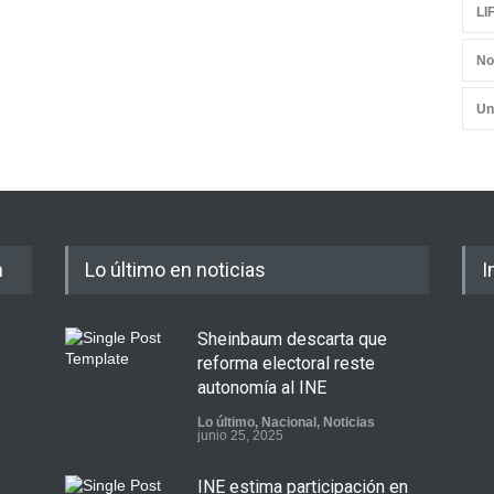
LI
No
Un
m
Lo último en noticias
I
Sheinbaum descarta que
reforma electoral reste
autonomía al INE
Lo último
,
Nacional
,
Noticias
junio 25, 2025
INE estima participación en