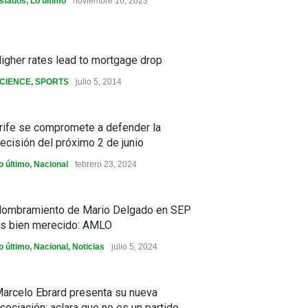
stados
,
Lo último
noviembre 16, 2023
igher rates lead to mortgage drop
CIENCE
,
SPORTS
julio 5, 2014
rife se compromete a defender la
ecisión del próximo 2 de junio
o último
,
Nacional
febrero 23, 2024
ombramiento de Mario Delgado en SEP
s bien merecido: AMLO
o último
,
Nacional
,
Noticias
julio 5, 2024
arcelo Ebrard presenta su nueva
sociación; aclara que no es un partido