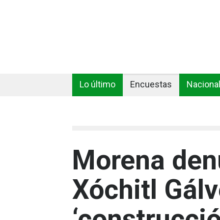
Lo último
Encuestas
Naciona
Morena den
Xóchitl Gálv
‘construcció