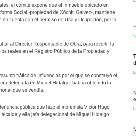
E
iales, el comité expone que el inmueble ubicado en
forma Social -propiedad de Xóchitl Gálvez-, mantiene
e no cuenta con el permiso de Uso y Ocupación, por lo
H
S
tar al Director Responsable de Obra, para revertir la
ios reales en el Registro Público de la Propiedad y
T
d
L
resunto tráfico de influencias por el que se construyó el
era delegada en Miguel Hidalgo- habría obtenido la
or al que se vendía.
N
e
 denuncia pública que hizo el morenista Víctor Hugo
L
 alcalde y ella jefa delegacional de Miguel Hidalgo
M
a