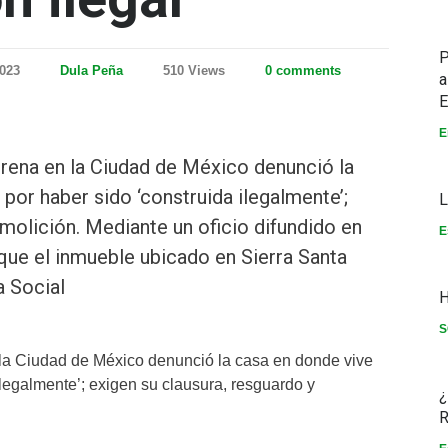
P
2023
Dula Peña
510 Views
0 comments
a
E
E
rena en la Ciudad de México denunció la
por haber sido ‘construida ilegalmente’;
L
molición. Mediante un oficio difundido en
E
que el inmueble ubicado en Sierra Santa
a Social
H
S
 la Ciudad de México denunció la casa en donde vive
ilegalmente’; exigen su clausura, resguardo y
¿
R