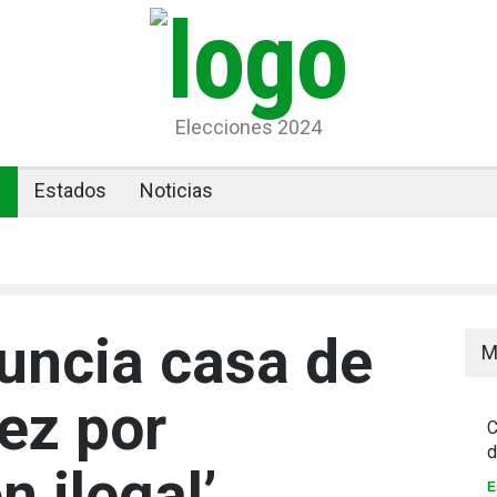
Elecciones 2024
l
Estados
Noticias
uncia casa de
M
ez por
C
d
n ilegal’
E