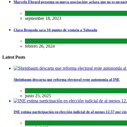
Marcelo Ebrard presenta su nueva asociación; aclara que no es un par
Lo último
,
Nacional
septiembre 18, 2023
Clara Brugada saca 16 puntos de ventaja a Taboada
Encuestas
,
Estados
,
Lo último
febrero 26, 2024
Latest Posts
Sheinbaum descarta que reforma electoral reste autonomía al INE
Lo último
,
Nacional
,
Noticias
junio 25, 2025
INE estima participación en elección judicial de al menos 12.57 por cie
Lo último
,
Nacional
,
Noticias