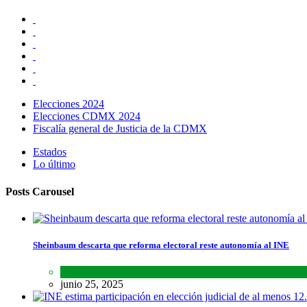
Elecciones 2024
Elecciones CDMX 2024
Fiscalía general de Justicia de la CDMX
Estados
Lo último
Posts Carousel
Sheinbaum descarta que reforma electoral reste autonomía al INE
Lo último
,
Nacional
,
Noticias
junio 25, 2025