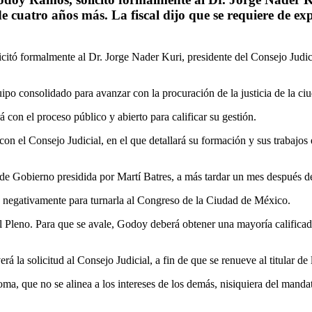
o de cuatro años más. La fiscal dijo que se requiere de 
icitó formalmente al Dr. Jorge Nader Kuri, presidente del Consejo Judicia
ipo consolidado para avanzar con la procuración de la justicia de la ciud
á con el proceso público y abierto para calificar su gestión.
ta con el Consejo Judicial, en el que detallará su formación y sus trabaj
a de Gobierno presidida por Martí Batres, a más tardar un mes después d
o negativamente para turnarla al Congreso de la Ciudad de México.
l Pleno. Para que se avale, Godoy deberá obtener una mayoría calificada
rá la solicitud al Consejo Judicial, a fin de que se renueve al titular d
a, que no se alinea a los intereses de los demás, nisiquiera del mand