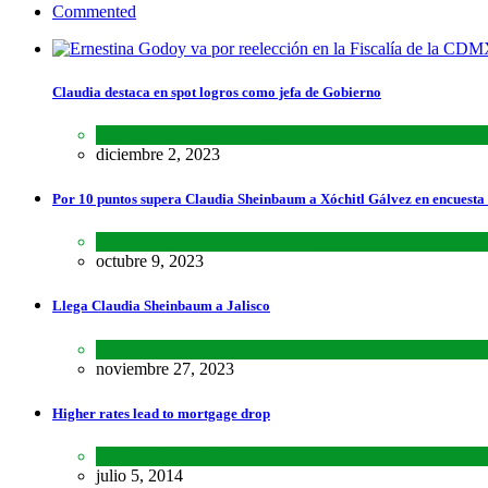
Commented
Claudia destaca en spot logros como jefa de Gobierno
Estados
,
Lo último
,
Nacional
diciembre 2, 2023
Por 10 puntos supera Claudia Sheinbaum a Xóchitl Gálvez en encuesta
Encuestas
,
Lo último
,
Nacional
octubre 9, 2023
Llega Claudia Sheinbaum a Jalisco
Estados
,
Lo último
,
Nacional
noviembre 27, 2023
Higher rates lead to mortgage drop
SCIENCE
,
SPORTS
julio 5, 2014