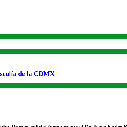
iscalía de la CDMX
 Godoy Ramos, solicitó formalmente al Dr. Jorge Nader 