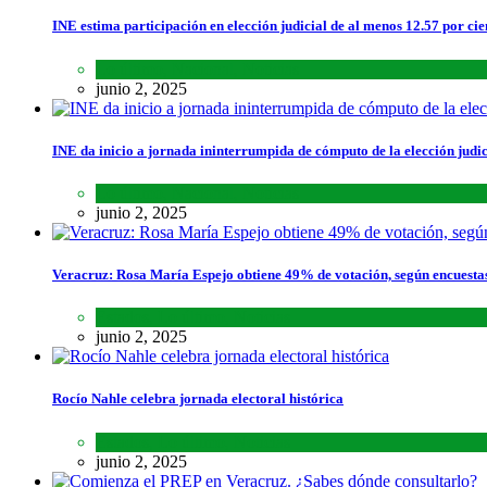
INE estima participación en elección judicial de al menos 12.57 por cie
Lo último
,
Nacional
,
Noticias
junio 2, 2025
INE da inicio a jornada ininterrumpida de cómputo de la elección judic
Lo último
,
Nacional
,
Noticias
junio 2, 2025
Veracruz: Rosa María Espejo obtiene 49% de votación, según encuesta
Estados
,
Lo último
,
Noticias
junio 2, 2025
Rocío Nahle celebra jornada electoral histórica
Estados
,
Lo último
,
Noticias
junio 2, 2025