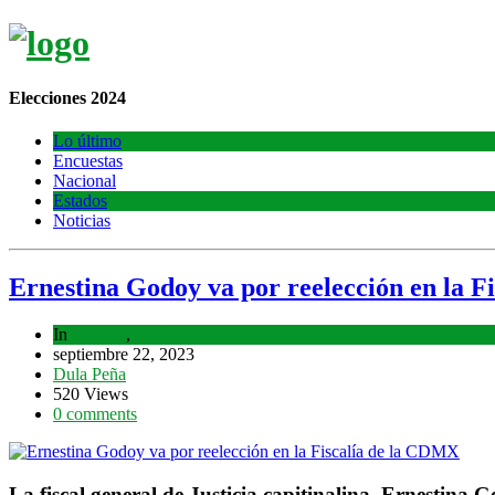
Elecciones 2024
Lo último
Encuestas
Nacional
Estados
Noticias
Ernestina Godoy va por reelección en la F
In
Estados
,
Lo último
septiembre 22, 2023
Dula Peña
520 Views
0 comments
La fiscal general de Justicia capitinalina, Ernestina