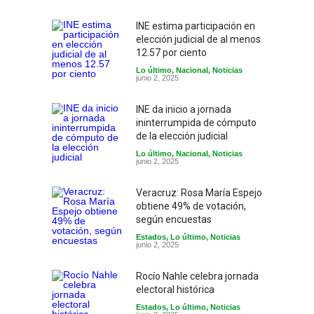
INE estima participación en
elección judicial de al menos
12.57 por ciento
Lo último
,
Nacional
,
Noticias
junio 2, 2025
INE da inicio a jornada
ininterrumpida de cómputo
de la elección judicial
Lo último
,
Nacional
,
Noticias
junio 2, 2025
Veracruz: Rosa María Espejo
obtiene 49% de votación,
según encuestas
Estados
,
Lo último
,
Noticias
junio 2, 2025
Rocío Nahle celebra jornada
electoral histórica
Estados
,
Lo último
,
Noticias