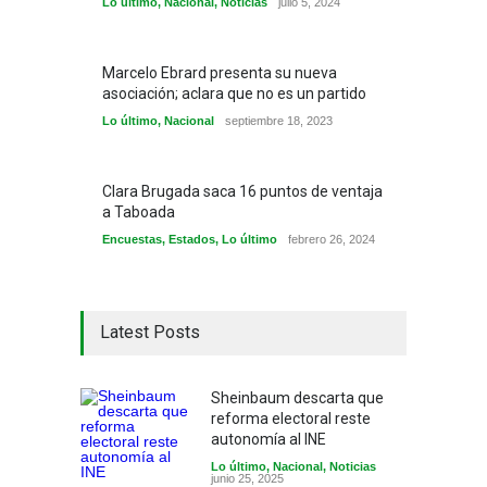
Lo último
,
Nacional
,
Noticias
julio 5, 2024
Marcelo Ebrard presenta su nueva
asociación; aclara que no es un partido
Lo último
,
Nacional
septiembre 18, 2023
Clara Brugada saca 16 puntos de ventaja
a Taboada
Encuestas
,
Estados
,
Lo último
febrero 26, 2024
Latest Posts
Sheinbaum descarta que
reforma electoral reste
autonomía al INE
Lo último
,
Nacional
,
Noticias
junio 25, 2025