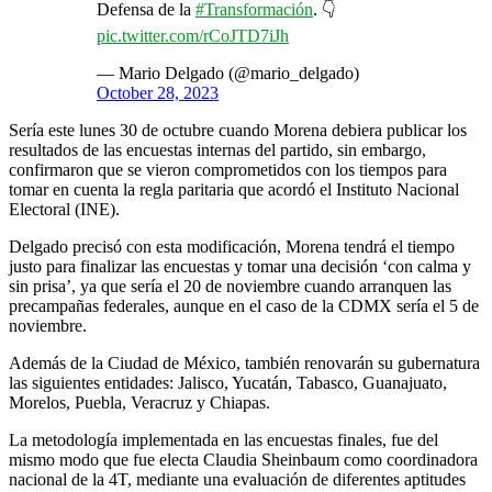
Defensa de la
#Transformación
. 👇
pic.twitter.com/rCoJTD7iJh
— Mario Delgado (@mario_delgado)
October 28, 2023
Sería este lunes 30 de octubre cuando Morena debiera publicar los
resultados de las encuestas internas del partido, sin embargo,
confirmaron que se vieron comprometidos con los tiempos para
tomar en cuenta la regla paritaria que acordó el Instituto Nacional
Electoral (INE).
Delgado precisó con esta modificación, Morena tendrá el tiempo
justo para finalizar las encuestas y tomar una decisión ‘con calma y
sin prisa’, ya que sería el 20 de noviembre cuando arranquen las
precampañas federales, aunque en el caso de la CDMX sería el 5 de
noviembre.
Además de la Ciudad de México, también renovarán su gubernatura
las siguientes entidades: Jalisco, Yucatán, Tabasco, Guanajuato,
Morelos, Puebla, Veracruz y Chiapas.
La metodología implementada en las encuestas finales, fue del
mismo modo que fue electa Claudia Sheinbaum como coordinadora
nacional de la 4T, mediante una evaluación de diferentes aptitudes