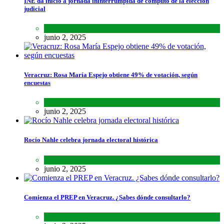
INE da inicio a jornada ininterrumpida de cómputo de la elección
judicial
Lo último
,
Nacional
,
Noticias
junio 2, 2025
Veracruz: Rosa María Espejo obtiene 49% de votación, según
encuestas
Estados
,
Lo último
,
Noticias
junio 2, 2025
Rocío Nahle celebra jornada electoral histórica
Estados
,
Lo último
,
Noticias
junio 2, 2025
Comienza el PREP en Veracruz. ¿Sabes dónde consultarlo?
Estados
,
Lo último
,
Noticias