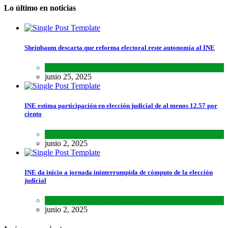
Lo último en noticias
Sheinbaum descarta que reforma electoral reste autonomía al INE
Lo último
,
Nacional
,
Noticias
junio 25, 2025
INE estima participación en elección judicial de al menos 12.57 por
ciento
Lo último
,
Nacional
,
Noticias
junio 2, 2025
INE da inicio a jornada ininterrumpida de cómputo de la elección
judicial
Lo último
,
Nacional
,
Noticias
junio 2, 2025