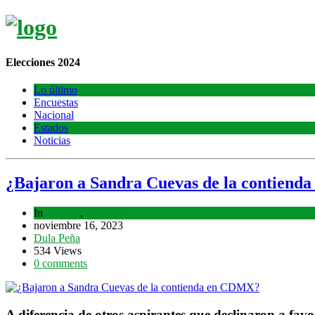
Elecciones 2024
Lo último
Encuestas
Nacional
Estados
Noticias
¿Bajaron a Sandra Cuevas de la contien
In
Estados
,
Lo último
noviembre 16, 2023
Dula Peña
534 Views
0 comments
A diferencia de otros aspirantes que declinaron a f