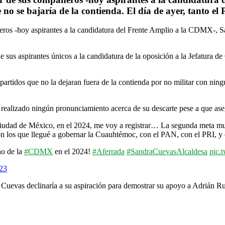
 no se bajaría de la contienda. El día de ayer, tanto e
ñeros -hoy aspirantes a la candidatura del Frente Amplio a la CDMX-, S
de sus aspirantes únicos a la candidatura de la oposición a la Jefatu
artidos que no la dejaran fuera de la contienda por no militar con ningu
a realizado ningún pronunciamiento acerca de su descarte pese a que aseg
Ciudad de México, en el 2024, me voy a registrar… La segunda meta mu
on los que llegué a gobernar la Cuauhtémoc, con el PAN, con el PRI, y 
no de la
#CDMX
en el 2024!
#Aferrada
#SandraCuevasAlcaldesa
pic.
23
Cuevas declinaría a su aspiración para demostrar su apoyo a Adrián R