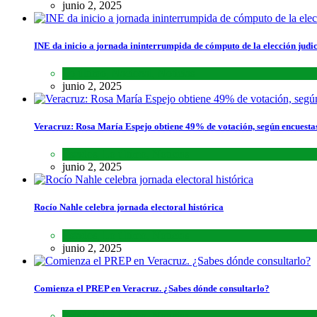
junio 2, 2025
INE da inicio a jornada ininterrumpida de cómputo de la elección judic
Lo último
,
Nacional
,
Noticias
junio 2, 2025
Veracruz: Rosa María Espejo obtiene 49% de votación, según encuesta
Estados
,
Lo último
,
Noticias
junio 2, 2025
Rocío Nahle celebra jornada electoral histórica
Estados
,
Lo último
,
Noticias
junio 2, 2025
Comienza el PREP en Veracruz. ¿Sabes dónde consultarlo?
Estados
,
Lo último
,
Noticias