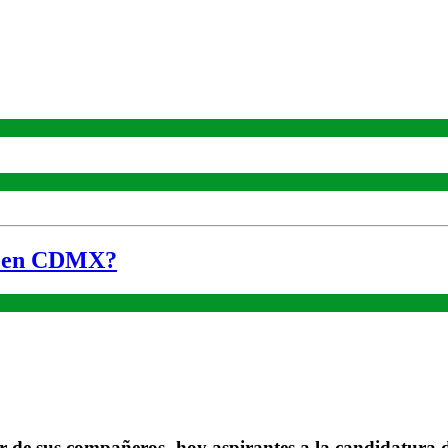
da en CDMX?
avor de sus compañeros -hoy aspirantes a la candidatu