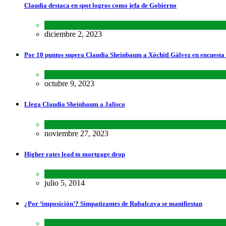
Claudia destaca en spot logros como jefa de Gobierno
Estados
,
Lo último
,
Nacional
diciembre 2, 2023
Por 10 puntos supera Claudia Sheinbaum a Xóchitl Gálvez en encuesta
Encuestas
,
Lo último
,
Nacional
octubre 9, 2023
Llega Claudia Sheinbaum a Jalisco
Estados
,
Lo último
,
Nacional
noviembre 27, 2023
Higher rates lead to mortgage drop
SCIENCE
,
SPORTS
julio 5, 2014
¿Por ‘imposición’? Simpatizantes de Rubalcava se manifiestan
Estados
,
Lo último