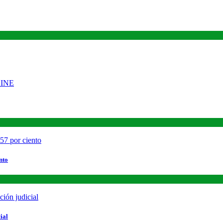
nto
ial