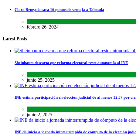
Clara Brugada saca 16 puntos de ventaja a Taboada
Encuestas
,
Estados
,
Lo último
febrero 26, 2024
Latest Posts
Sheinbaum descarta que reforma electoral reste autonomía al INE
Lo último
,
Nacional
,
Noticias
junio 25, 2025
INE estima participación en elección judicial de al menos 12.57 por cie
Lo último
,
Nacional
,
Noticias
junio 2, 2025
INE da inicio a jornada ininterrumpida de cómputo de la elección judic