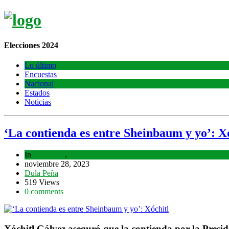
Elecciones 2024
Lo último
Encuestas
Nacional
Estados
Noticias
‘La contienda es entre Sheinbaum y yo’: X
In
Lo último
,
Nacional
noviembre 28, 2023
Dula Peña
519 Views
0 comments
Xóchitl Gálvez aseguró que la contienda por la Presi