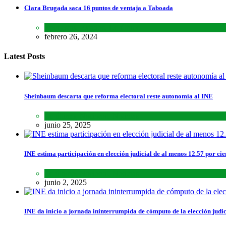
Clara Brugada saca 16 puntos de ventaja a Taboada
Encuestas
,
Estados
,
Lo último
febrero 26, 2024
Latest Posts
Sheinbaum descarta que reforma electoral reste autonomía al INE
Lo último
,
Nacional
,
Noticias
junio 25, 2025
INE estima participación en elección judicial de al menos 12.57 por cie
Lo último
,
Nacional
,
Noticias
junio 2, 2025
INE da inicio a jornada ininterrumpida de cómputo de la elección judic