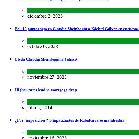
Estados
,
Lo último
,
Nacional
diciembre 2, 2023
Por 10 puntos supera Claudia Sheinbaum a Xóchitl Gálvez en encuesta
Encuestas
,
Lo último
,
Nacional
octubre 9, 2023
Llega Claudia Sheinbaum a Jalisco
Estados
,
Lo último
,
Nacional
noviembre 27, 2023
Higher rates lead to mortgage drop
SCIENCE
,
SPORTS
julio 5, 2014
¿Por ‘imposición’? Simpatizantes de Rubalcava se manifiestan
Estados
,
Lo último
noviembre 16, 2023