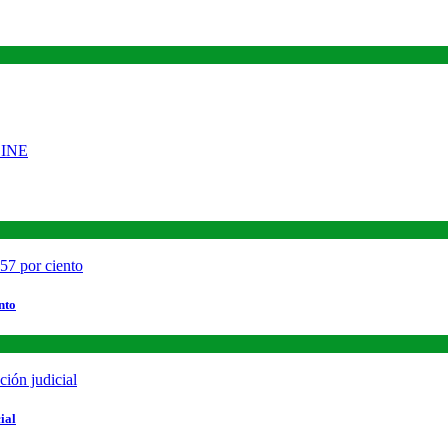
nto
ial