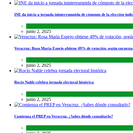
INE da inicio a jornada ininterrumpida de cómputo de la elección judic
Lo último
,
Nacional
,
Noticias
junio 2, 2025
Veracruz: Rosa María Espejo obtiene 49% de votación, según encuesta
Estados
,
Lo último
,
Noticias
junio 2, 2025
Rocío Nahle celebra jornada electoral histórica
Estados
,
Lo último
,
Noticias
junio 2, 2025
Comienza el PREP en Veracruz. ¿Sabes dónde consultarlo?
Estados
,
Lo último
,
Noticias