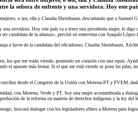
tre la señora de enfrente y una servidora. Hoy este paí
 mujeres, o sea, ella y Claudia Sheinbaum, descartando que a Samuel Ga
y una servidora. Hoy este país va a tener una presidenta mujer, lo digo 
a ser candidata de la alianza», precisó en entrevista con Joaquín Lópe
aja a favor de la candidata del oficialismo, Claudia Sheinbaum, Xóchitl
den, los que me están viendo, poniendo un corazón con una equis. Ay
o el aparato más brutal. Si el que me está viendo se pone las pilas, no
ía conciliar desde el Congreso de la Unión con Morena-PT y PVEM, dada
midad, con Morena, Verde y PT. Soy una mujer acostumbrada a dialogar
probación de la reforma en materia de derechos indígenas y la ley del I
onsigo, buscará dialogar con los legisladores afines a Morena para logra