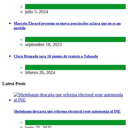
Lo último
,
Nacional
,
Noticias
julio 5, 2024
Marcelo Ebrard presenta su nueva asociación; aclara que no es un
partido
Lo último
,
Nacional
septiembre 18, 2023
Clara Brugada saca 16 puntos de ventaja a Taboada
Encuestas
,
Estados
,
Lo último
febrero 26, 2024
Latest Posts
Sheinbaum descarta que reforma electoral reste autonomía al INE
Lo último
,
Nacional
,
Noticias
junio 25, 2025