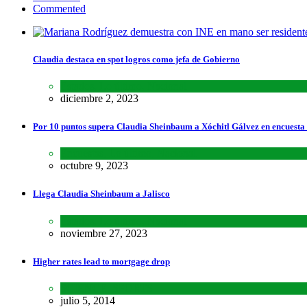
Commented
Claudia destaca en spot logros como jefa de Gobierno
Estados
,
Lo último
,
Nacional
diciembre 2, 2023
Por 10 puntos supera Claudia Sheinbaum a Xóchitl Gálvez en encuesta
Encuestas
,
Lo último
,
Nacional
octubre 9, 2023
Llega Claudia Sheinbaum a Jalisco
Estados
,
Lo último
,
Nacional
noviembre 27, 2023
Higher rates lead to mortgage drop
SCIENCE
,
SPORTS
julio 5, 2014