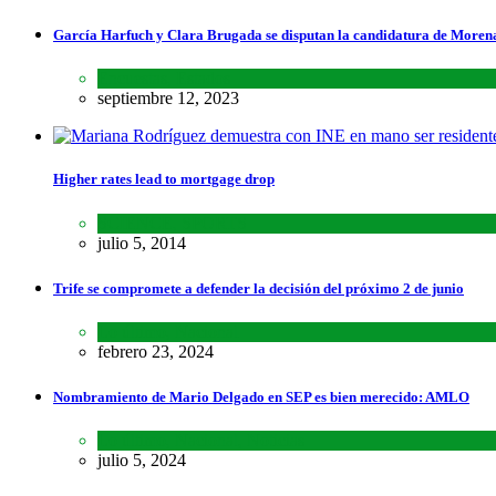
García Harfuch y Clara Brugada se disputan la candidatura de Moren
Encuestas
,
Estados
septiembre 12, 2023
Higher rates lead to mortgage drop
SCIENCE
,
SPORTS
julio 5, 2014
Trife se compromete a defender la decisión del próximo 2 de junio
Lo último
,
Nacional
febrero 23, 2024
Nombramiento de Mario Delgado en SEP es bien merecido: AMLO
Lo último
,
Nacional
,
Noticias
julio 5, 2024