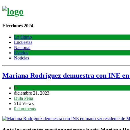
Elecciones 2024
Lo último
Encuestas
Nacional
Estados
Noticias
Mariana Rodríguez demuestra con INE en 
In
Estados
,
Lo último
diciembre 21, 2023
Dula Peña
514 Views
0 comments
Ante los recientes cuestionamientos hacia Mariana Ro