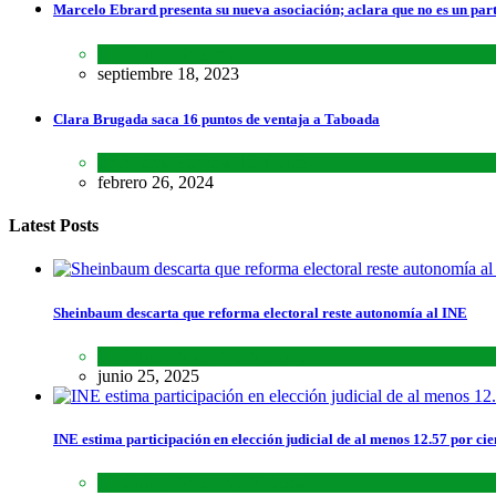
Marcelo Ebrard presenta su nueva asociación; aclara que no es un par
Lo último
,
Nacional
septiembre 18, 2023
Clara Brugada saca 16 puntos de ventaja a Taboada
Encuestas
,
Estados
,
Lo último
febrero 26, 2024
Latest Posts
Sheinbaum descarta que reforma electoral reste autonomía al INE
Lo último
,
Nacional
,
Noticias
junio 25, 2025
INE estima participación en elección judicial de al menos 12.57 por cie
Lo último
,
Nacional
,
Noticias