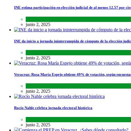
INE estima participación en elección judicial de al menos 12.57 por cie
Lo último
,
Nacional
,
Noticias
junio 2, 2025
INE da inicio a jornada ininterrumpida de cómputo de la elección judic
Lo último
,
Nacional
,
Noticias
junio 2, 2025
Veracruz: Rosa María Espejo obtiene 49% de votación, según encuesta
Estados
,
Lo último
,
Noticias
junio 2, 2025
Rocío Nahle celebra jornada electoral histórica
Estados
,
Lo último
,
Noticias
junio 2, 2025