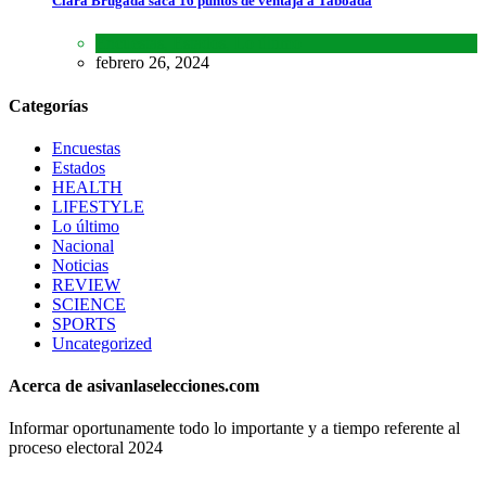
Clara Brugada saca 16 puntos de ventaja a Taboada
Encuestas
,
Estados
,
Lo último
febrero 26, 2024
Categorías
Encuestas
Estados
HEALTH
LIFESTYLE
Lo último
Nacional
Noticias
REVIEW
SCIENCE
SPORTS
Uncategorized
Acerca de asivanlaselecciones.com
Informar oportunamente todo lo importante y a tiempo referente al
proceso electoral 2024