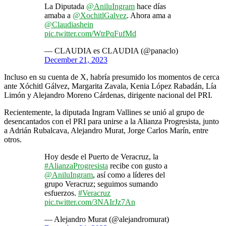
La Diputada
@AniluIngram
hace días
amaba a
@XochitlGalvez
. Ahora ama a
@Claudiashein
pic.twitter.com/WtrPqFufMd
— CLAUDIA es CLAUDIA (@panaclo)
December 21, 2023
Incluso en su cuenta de X, habría presumido los momentos de cerca
ante Xóchitl Gálvez, Margarita Zavala, Kenia López Rabadán, Lía
Limón y Alejandro Moreno Cárdenas, dirigente nacional del PRI.
Recientemente, la diputada Ingram Vallines se unió al grupo de
desencantados con el PRI para unirse a la Alianza Progresista, junto
a Adrián Rubalcava, Alejandro Murat, Jorge Carlos Marín, entre
otros.
Hoy desde el Puerto de Veracruz, la
#AlianzaProgresista
recibe con gusto a
@AniluIngram
, así como a líderes del
grupo Veracruz; seguimos sumando
esfuerzos.
#Veracruz
pic.twitter.com/3NAIrJz7An
— Alejandro Murat (@alejandromurat)