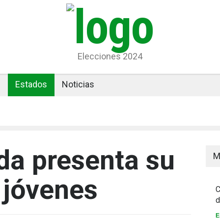
Elecciones 2024
l
Estados
Noticias
da presenta su
M
 jóvenes
C
d
E