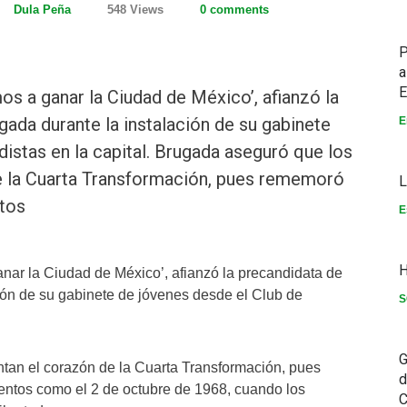
Dula Peña
548 Views
0 comments
P
a
E
os a ganar la Ciudad de México’, afianzó la
ada durante la instalación de su gabinete
E
istas en la capital. Brugada aseguró que los
e la Cuarta Transformación, pues rememoró
L
ntos
E
H
nar la Ciudad de México’, afianzó la precandidata de
ión de su gabinete de jóvenes desde el Club de
S
G
tan el corazón de la Cuarta Transformación, pues
d
entos como el 2 de octubre de 1968, cuando los
C