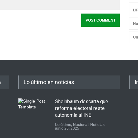
LI
No
Un
m
Lo último en noticias
I
Sheinbaum descarta que
reforma electoral reste
autonomía al INE
Lo último
,
Nacional
,
Noticias
junio 25, 2025