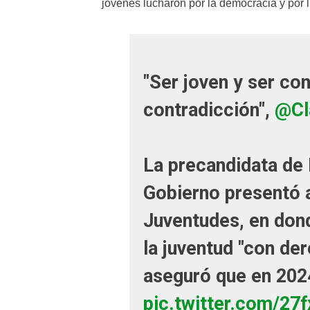
jóvenes lucharon por la democracia y por l
"Ser joven y ser co
contradicción",
@Cl
La precandidata de 
Gobierno presentó 
Juventudes, en don
la juventud "con der
aseguró que en 2024
pic.twitter.com/27