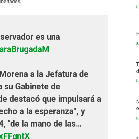
ibertades.
E
H
nservador es una
S
araBrugadaM
T
d
Morena a la Jefatura de
L
a su Gabinete de
de destacó que impulsará a
N
e
echo a la esperanza", y
L
, "de la mano de las…
fxFFgntX
M