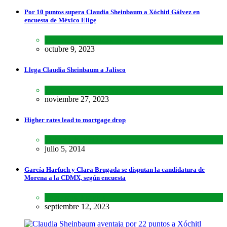
Por 10 puntos supera Claudia Sheinbaum a Xóchitl Gálvez en
encuesta de México Elige
Encuestas
,
Lo último
,
Nacional
octubre 9, 2023
Llega Claudia Sheinbaum a Jalisco
Estados
,
Lo último
,
Nacional
noviembre 27, 2023
Higher rates lead to mortgage drop
SCIENCE
,
SPORTS
julio 5, 2014
García Harfuch y Clara Brugada se disputan la candidatura de
Morena a la CDMX, según encuesta
Encuestas
,
Estados
septiembre 12, 2023